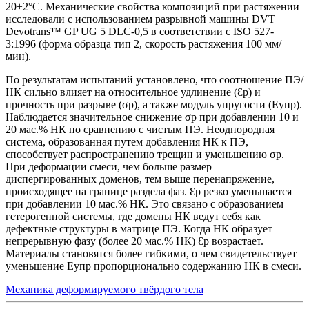
20±2°С. Механические свойства композиций при растяжении
исследовали с использованием разрывной машины DVT
Devotrans™ GP UG 5 DLC-0,5 в соответствии с ISO 527-
3:1996 (форма образца тип 2, скорость растяжения 100 мм/
мин).
По результатам испытаний установлено, что соотношение ПЭ/
НК сильно влияет на относительное удлинение (Ɛр) и
прочность при разрыве (σр), а также модуль упругости (Eупр).
Наблюдается значительное снижение σр при добавлении 10 и
20 мас.% НК по сравнению с чистым ПЭ. Неоднородная
система, образованная путем добавления НК к ПЭ,
способствует распространению трещин и уменьшению σр.
При деформации смеси, чем больше размер
диспергированных доменов, тем выше перенапряжение,
происходящее на границе раздела фаз. Ɛр резко уменьшается
при добавлении 10 мас.% НК. Это связано с образованием
гетерогенной системы, где домены НК ведут себя как
дефектные структуры в матрице ПЭ. Когда НК образует
непрерывную фазу (более 20 мас.% НК) Ɛр возрастает.
Материалы становятся более гибкими, о чем свидетельствует
уменьшение Eупр пропорционально содержанию НК в смеси.
Механика деформируемого твёрдого тела