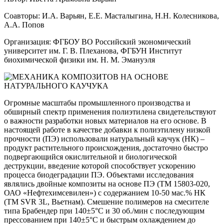
Соавторы: И.А. Варьян, Е.Е. Масталыгина, Н.Н. Колесникова,
А.А. Попов
Организация: ФГБОУ ВО Российский экономический
университет им. Г. В. Плеханова, ФГБУН Институт
биохимической физики им. Н. М. Эмануэля
Огромные масштабы промышленного производства и
обширный спектр применения полиэтилена свидетельствуют
о важности разработки новых материалов на его основе. В
настоящей работе в качестве добавки к полиэтилену низкой
прочности (ПЭ) использовали натуральный каучук (НК) –
продукт растительного происхождения, достаточно быстро
подвергающийся окислительной и биологической
деструкции, введение которой способствует ускорению
процесса биодеградации ПЭ. Объектами исследования
являлись двойные композиты на основе ПЭ (TM 15803-020,
ОАО «Нефтехимсевилен») с содержанием 10-50 мас.% НК
(TM SVR 3L, Вьетнам). Смешение полимеров на смесителе
типа Брабендер при 140±5°С и 30 об./мин с последующим
прессованием при 140±5°С и быстрым охлаждением до