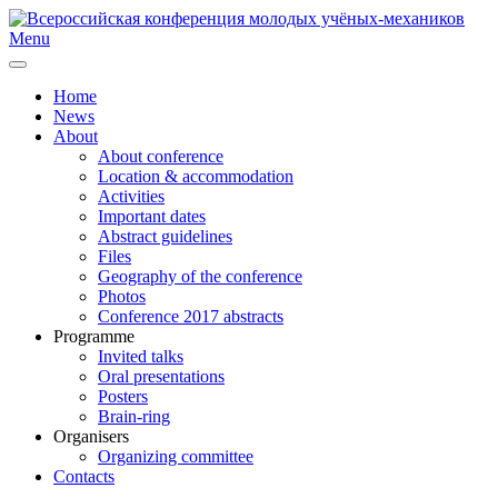
Menu
Home
News
About
About conference
Location & accommodation
Activities
Important dates
Abstract guidelines
Files
Geography of the conference
Photos
Conference 2017 abstracts
Programme
Invited talks
Oral presentations
Posters
Brain-ring
Organisers
Organizing committee
Contacts