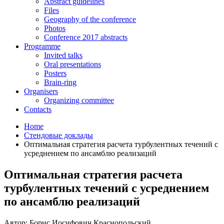
Abstract guidelines
Files
Geography of the conference
Photos
Conference 2017 abstracts
Programme
Invited talks
Oral presentations
Posters
Brain-ring
Organisers
Organizing committee
Contacts
Home
Стендовые доклады
Оптимальная стратегия расчета турбулентных течений с
усреднением по ансамблю реализаций
Оптимальная стратегия расчета
турбулентных течений с усреднением
по ансамблю реализаций
Автор: Борис Иосифович Краснопольский