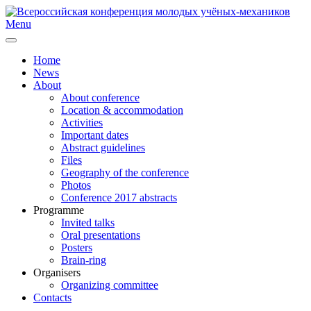
Menu
Home
News
About
About conference
Location & accommodation
Activities
Important dates
Abstract guidelines
Files
Geography of the conference
Photos
Conference 2017 abstracts
Programme
Invited talks
Oral presentations
Posters
Brain-ring
Organisers
Organizing committee
Contacts