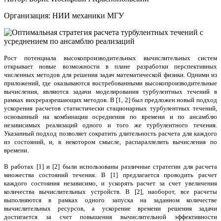
Организация: НИИ механики МГУ
Рост потенциала высокопроизводительных вычислительных систем
открывает новые возможности в плане разработки перспективных
численных методов для решения задач математической физики. Одними из
приложений, где оказываются востребованными высокопроизводительные
вычисления, являются задачи моделирования турбулентных течений в
рамках вихреразрешающих методов. В [1, 2] был предложен новый подход
ускорения расчетов статистически стационарных турбулентных течений,
основанный на комбинации осреднения по времени и по ансамблю
независимых реализаций одного и того же турбулентного течения.
Указанный подход позволяет сократить длительность расчета для каждого
из состояний, и, в некотором смысле, распараллелить вычисления по
времени.
В работах [1] и [2] были использованы различные стратегии для расчета
множества состояний течения. В [1] предлагается проводить расчет
каждого состояния независимо, и ускорять расчет за счет увеличения
количества вычислительных устройств. В [2], наоборот, все расчеты
выполняются в рамках одного запуска на заданном количестве
вычислительных ресурсов, а ускорение времени решения задачи
достигается за счет повышения вычислительной эффективности