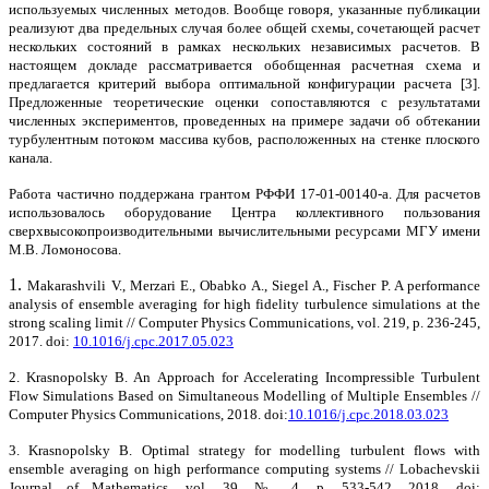
используемых численных методов. Вообще говоря, указанные публикации
реализуют два предельных случая более общей схемы, сочетающей расчет
нескольких состояний в рамках нескольких независимых расчетов. В
настоящем докладе рассматривается обобщенная расчетная схема и
предлагается критерий выбора оптимальной конфигурации расчета [3].
Предложенные теоретические оценки сопоставляются с результатами
численных экспериментов, проведенных на примере задачи об обтекании
турбулентным потоком массива кубов, расположенных на стенке плоского
канала.
Работа частично поддержана грантом РФФИ 17-01-00140-а. Для расчетов
использовалось оборудование Центра коллективного пользования
сверхвысокопроизводительными вычислительными ресурсами МГУ имени
М.В. Ломоносова.
1.
Makarashvili V., Merzari E., Obabko A., Siegel A., Fischer P. A performance
analysis of ensemble averaging for high fidelity turbulence simulations at the
strong scaling limit // Computer Physics Communications, vol. 219, p. 236-245,
2017. doi:
10.1016/j.cpc.2017.05.023
2. Krasnopolsky B. An Approach for Accelerating Incompressible Turbulent
Flow Simulations Based on Simultaneous Modelling of Multiple Ensembles //
Computer Physics Communications, 2018. doi:
10.1016/j.cpc.2018.03.023
3. Krasnopolsky B. Optimal strategy for modelling turbulent flows with
ensemble averaging on high performance computing systems // Lobachevskii
Journal of Mathematics, vol. 39, № 4, p. 533-542, 2018. doi: