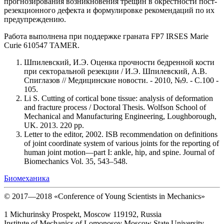
прогнозирования возникновения трещин в окрестности пост-
резекционного дефекта и формулировке рекомендаций по их
предупреждению.
Работа выполнена при поддержке граната FP7 IRSES Marie
Curie 610547 TAMER.
Шпилевский, И.Э. Оценка прочности бедренной кости
при секторальной резекции / И.Э. Шпилевский, А.В.
Спиглазов // Медицинские новости. - 2010, №9. - С.100 -
105.
Li S. Cutting of cortical bone tissue: analysis of deformation
and fracture process / Doctoral Thesis. Wolfson School of
Mechanical and Manufacturing Engineering, Loughborough,
UK. 2013. 220 pp.
Letter to the editor, 2002. ISB recommendation on definitions
of joint coordinate system of various joints for the reporting of
human joint motion—part I: ankle, hip, and spine. Journal of
Biomechanics Vol. 35, 543–548.
Биомеханика
© 2017—2018 «Conference of Young Scientists in Mechanics»
1 Michurinsky Prospekt, Moscow 119192, Russia
Institute of Mechanics of Lomonosov Moscow State University