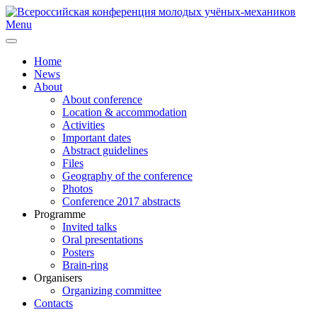
Menu
Home
News
About
About conference
Location & accommodation
Activities
Important dates
Abstract guidelines
Files
Geography of the conference
Photos
Conference 2017 abstracts
Programme
Invited talks
Oral presentations
Posters
Brain-ring
Organisers
Organizing committee
Contacts