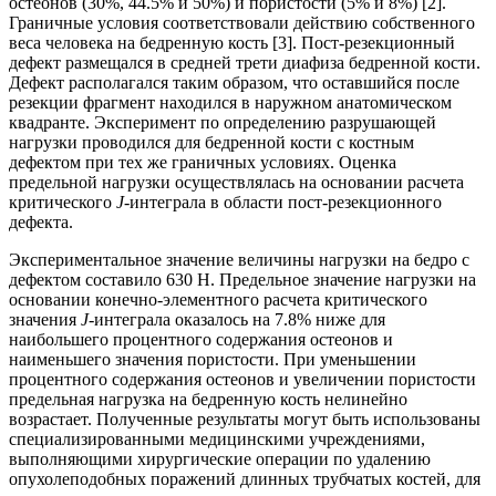
остеонов (30%, 44.5% и 50%) и пористости (5% и 8%) [2].
Граничные условия соответствовали действию собственного
веса человека на бедренную кость [3]. Пост-резекционный
дефект размещался в средней трети диафиза бедренной кости.
Дефект располагался таким образом, что оставшийся после
резекции фрагмент находился в наружном анатомическом
квадранте. Эксперимент по определению разрушающей
нагрузки проводился для бедренной кости с костным
дефектом при тех же граничных условиях. Оценка
предельной нагрузки осуществлялась на основании расчета
критического
J
-интеграла в области пост-резекционного
дефекта.
Экспериментальное значение величины нагрузки на бедро с
дефектом составило 630 Н. Предельное значение нагрузки на
основании конечно-элементного расчета критического
значения
J
-интеграла оказалось на 7.8% ниже для
наибольшего процентного содержания остеонов и
наименьшего значения пористости. При уменьшении
процентного содержания остеонов и увеличении пористости
предельная нагрузка на бедренную кость нелинейно
возрастает. Полученные результаты могут быть использованы
специализированными медицинскими учреждениями,
выполняющими хирургические операции по удалению
опухолеподобных поражений длинных трубчатых костей, для