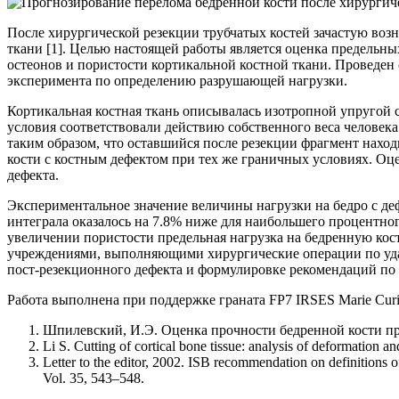
После хирургической резекции трубчатых костей зачастую воз
ткани [1]. Целью настоящей работы является оценка предельн
остеонов и пористости кортикальной костной ткани. Проведен
эксперимента по определению разрушающей нагрузки.
Кортикальная костная ткань описывалась изотропной упругой с
условия соответствовали действию собственного веса человека
таким образом, что оставшийся после резекции фрагмент нах
кости с костным дефектом при тех же граничных условиях. Оц
дефекта.
Экспериментальное значение величины нагрузки на бедро с де
интеграла оказалось на 7.8% ниже для наибольшего процентно
увеличении пористости предельная нагрузка на бедренную ко
учреждениями, выполняющими хирургические операции по уда
пост-резекционного дефекта и формулировке рекомендаций по
Работа выполнена при поддержке граната FP7 IRSES Marie Cu
Шпилевский, И.Э. Оценка прочности бедренной кости при 
Li S. Cutting of cortical bone tissue: analysis of deformatio
Letter to the editor, 2002. ISB recommendation on definitions o
Vol. 35, 543–548.