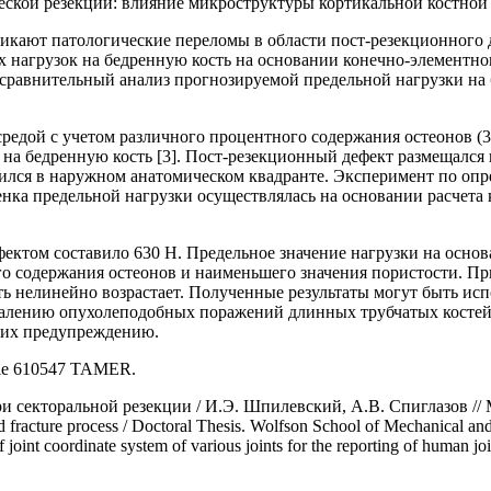
никают патологические переломы в области пост-резекционного 
ых нагрузок на бедренную кость на основании конечно-элементн
 сравнительный анализ прогнозируемой предельной нагрузки на 
редой с учетом различного процентного содержания остеонов (3
 на бедренную кость [3]. Пост-резекционный дефект размещался 
одился в наружном анатомическом квадранте. Эксперимент по о
енка предельной нагрузки осуществлялась на основании расчета
фектом составило 630 Н. Предельное значение нагрузки на осно
го содержания остеонов и наименьшего значения пористости. П
сть нелинейно возрастает. Полученные результаты могут быть 
лению опухолеподобных поражений длинных трубчатых костей,
 их предупреждению.
rie 610547 TAMER.
секторальной резекции / И.Э. Шпилевский, А.В. Спиглазов // Ме
n and fracture process / Doctoral Thesis. Wolfson School of Mechanica
f joint coordinate system of various joints for the reporting of human j