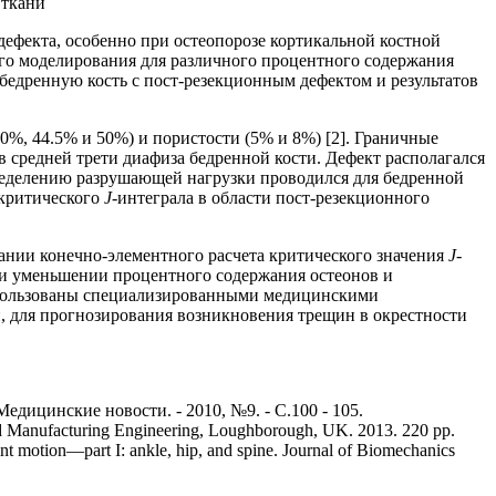
дефекта, особенно при остеопорозе кортикальной костной
ого моделирования для различного процентного содержания
бедренную кость с пост-резекционным дефектом и результатов
0%, 44.5% и 50%) и пористости (5% и 8%) [2]. Граничные
в средней трети диафиза бедренной кости. Дефект располагался
пределению разрушающей нагрузки проводился для бедренной
 критического
J
-интеграла в области пост-резекционного
вании конечно-элементного расчета критического значения
J
-
ри уменьшении процентного содержания остеонов и
использованы специализированными медицинскими
 для прогнозирования возникновения трещин в окрестности
дицинские новости. - 2010, №9. - С.100 - 105.
l and Manufacturing Engineering, Loughborough, UK. 2013. 220 pp.
oint motion—part I: ankle, hip, and spine. Journal of Biomechanics