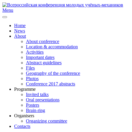
Menu
Home
News
About
About conference
Location & accommodation
Activities
Important dates
Abstract guidelines
Files
Geography of the conference
Photos
Conference 2017 abstracts
Programme
Invited talks
Oral presentations
Posters
Brain-ring
Organisers
Organizing committee
Contacts