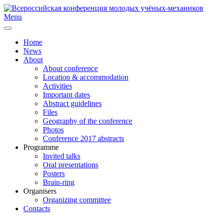
Menu
Home
News
About
About conference
Location & accommodation
Activities
Important dates
Abstract guidelines
Files
Geography of the conference
Photos
Conference 2017 abstracts
Programme
Invited talks
Oral presentations
Posters
Brain-ring
Organisers
Organizing committee
Contacts