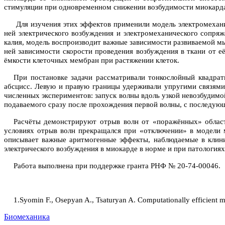
стимуляции при одновременном снижении возбудимости миокард
Для изучения этих эффектов применили модель электромехан
ней электрического возбуждения и электромеханического сопря
калия, модель воспроизводит важные зависимости развиваемой м
ней зависимости скорости проведения возбуждения в ткани от е
ёмкости клеточных мембран при растяжении клеток.
При постановке задачи рассматривали тонкослойный квадра
абсцисс. Левую и правую границы удерживали упругими связями
численных экспериментов: запуск волны вдоль узкой невозбудим
подаваемого сразу после прохождения первой волны, с последующ
Расчёты демонстрируют отрыв волн от «поражённых» област
условиях отрыв волн прекращался при «отключении» в модели 
описывает важные аритмогенные эффекты, наблюдаемые в клинич
электрического возбуждения в миокарде в норме и при патологиях
Работа выполнена при поддержке гранта РНФ № 20-74-00046.
1.Syomin F., Osepyan A., Tsaturyan A. Computationally efficient m
Биомеханика