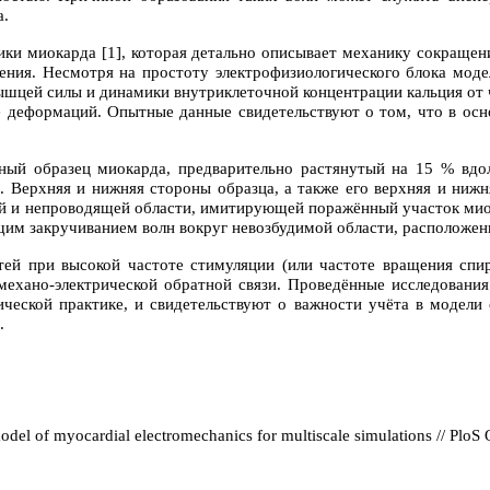
а.
ики миокарда [1], которая детально описывает механику сокраще
жения. Несмотря на простоту электрофизиологического блока моде
ышцей силы и динамики внутриклеточной концентрации кальция от 
ё деформаций. Опытные данные свидетельствуют о том, что в осн
тный образец миокарда, предварительно растянутый на 15 % вд
. Верхняя и нижняя стороны образца, а также его верхняя и нижн
ой и непроводящей области, имитирующей поражённый участок мио
им закручиванием волн вокруг невозбудимой области, расположенн
ей при высокой частоте стимуляции (или частоте вращения спи
механо-электрической обратной связи. Проведённые исследования
еской практике, и свидетельствуют о важности учёта в модели 
.
odel of myocardial electromechanics for multiscale simulations // PloS