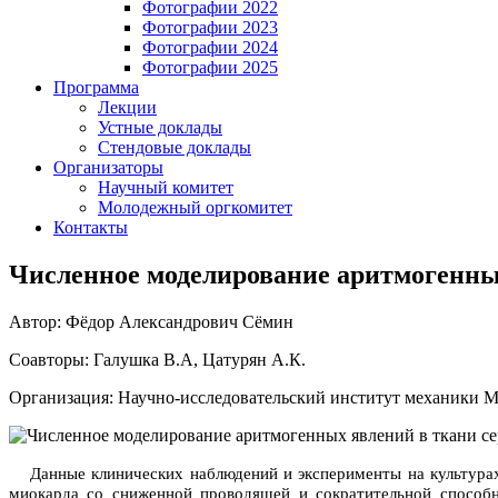
Фотографии 2022
Фотографии 2023
Фотографии 2024
Фотографии 2025
Программа
Лекции
Устные доклады
Стендовые доклады
Организаторы
Научный комитет
Молодежный оргкомитет
Контакты
Численное моделирование аритмогенн
Автор: Фёдор Александрович Сёмин
Соавторы: Галушка В.А, Цатурян А.К.
Организация: Научно-исследовательский институт механики 
Данные клинических наблюдений и эксперименты на культур
миокарда со сниженной проводящей и сократительной способн