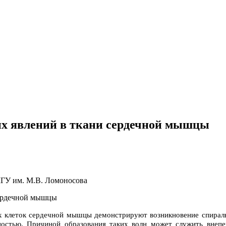
ых явлений в ткани сердечной мышцы
МГУ им. М.В. Ломоносова
ах клеток сердечной мышцы демонстрируют возникновение спирал
остью. Причиной образования таких волн может служить внепе