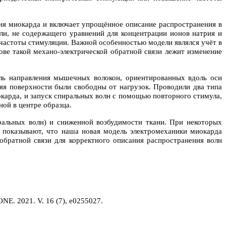
ния миокарда и включает упрощённое описание распространения в
ли, не содержащего уравнений для концентрации ионов натрия и
частоты стимуляции. Важной особенностью модели являлся учёт в
ове такой механо-электрической обратной связи лежит изменение
оль направления мышечных волокон, ориентированных вдоль оси
яя поверхности были свободны от нагрузок. Проводили два типа
карда, и запуск спиральных волн с помощью повторного стимула,
ой в центре образца.
ральных волн) и сниженной возбудимости ткани. При некоторых
 показывают, что наша новая модель электромеханики миокарда
обратной связи для корректного описания распространения волн
 ONE. 2021. V. 16 (7), e0255027.