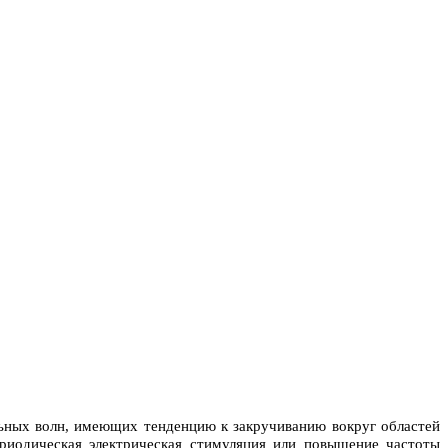
ьных волн, имеющих тенденцию к закручиванию вокруг областей
риодическая электрическая стимуляция или повышение частоты