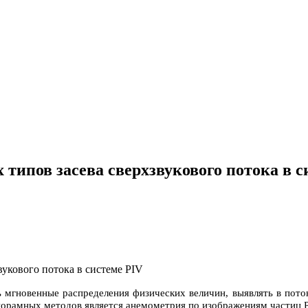
типов засева сверхзвукового потока в с
 мгновенные распределения физических величин, выявлять в пото
норамных методов является анемометрия по изображениям частиц