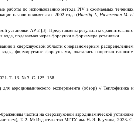
рвые работы по использованию метода
PIV
в сжимаемых течениях
кации начали появляться с 2002 года (
Haertig
J
.,
Havermann
M
.
et
ой установки АР-2 [3]. Представлены результаты сравнительного
ая вода, подаваемая через форсунки в форкамере установки.
ованию в сверхзвуковой области с неравномерным распределением
 воды, формируемые форсунками, оказались напротив слишком
21. Т. 13. № 3. С. 125–158.
для аэродинамического эксперимента (обзор) // Теплофизика и
ображениям частиц на сверхзвуковой аэродинамической установке
стием), Т. 2. М: Издательство МГТУ им. Н. Э. Баумана, 2023. С.