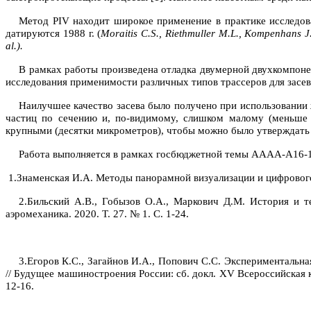
Метод
PIV
находит широкое применение в практике исследо
датируются 1988 г. (
Moraitis C.S., Riethmuller M.L., Kompenhans J
al
.).
В рамках работы произведена отладка двумерной двухкомпоне
исследования применимости различных типов трассеров для засев
Наилучшее качество засева было получено при использовании
частиц по сечению и, по-видимому, слишком малому (меньше
крупными (десятки микрометров), чтобы можно было утверждать 
Работа выполняется в рамках госбюджетной темы АААА-А16-
1.
Знаменская И.А. Методы панорамной визуализации и цифрового а
2.
Бильский А.В., Гобызов О.А., Маркович Д.М. История и т
аэромеханика. 2020. Т. 27. № 1. С. 1-24.
3.
Егоров К.С., Загайнов И.А., Попович С.С. Экспериментальн
// Будущее машиностроения России: сб. докл. XV Всероссийская 
12-16.