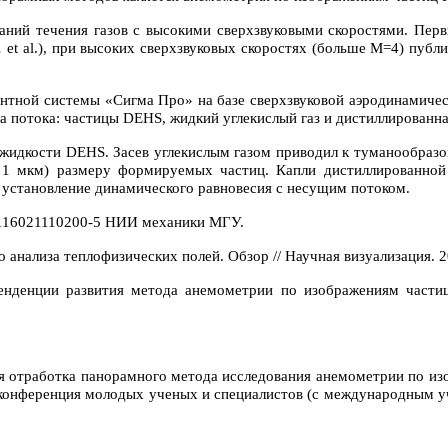
ваний течения газов с высокими сверхзвуковыми скоростями. Пе
.
et
al
.), при высоких сверхзвуковых скоростях (больше М=4) публи
нтной системы «Сигма Про» на базе сверхзвуковой аэродинамическ
а потока: частицы DE
H
S, жидкий углекислый газ и дистиллированн
 жидкости DE
H
S. Засев углекислым газом приводил к туманообраз
 1 мкм) размеру формируемых частиц. Капли дистиллированной
установление динамического равновесия с несущим потоком.
116021110200-5 НИИ механики МГУ.
нализа теплофизических полей. Обзор // Научная визуализация. 20
енденции развития метода анемометрии по изображениям частиц 
ая отработка панорамного метода исследования анемометрии по из
конференция молодых ученых и специалистов (с международным уча