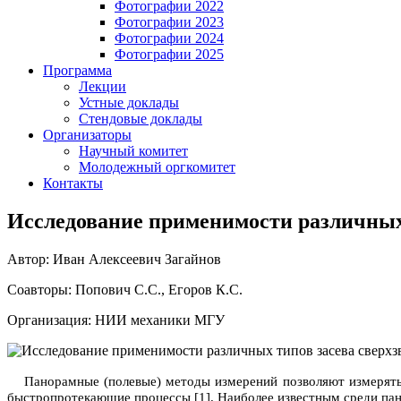
Фотографии 2022
Фотографии 2023
Фотографии 2024
Фотографии 2025
Программа
Лекции
Устные доклады
Стендовые доклады
Организаторы
Научный комитет
Молодежный оргкомитет
Контакты
Исследование применимости различных 
Автор: Иван Алексеевич Загайнов
Соавторы: Попович С.С., Егоров К.С.
Организация: НИИ механики МГУ
Панорамные (полевые) методы измерений
позволяют измерять
быстропротекающие процессы [1].
Наиболее известным среди па