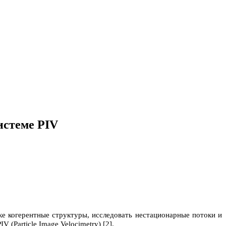
истеме PIV
ке когерентные структуры, исследовать нестационарные потоки и
PIV
(
Particle
Image
Velocimetry
) [2].