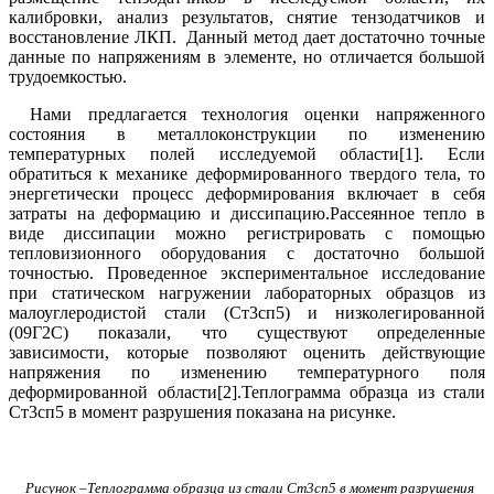
калибровки, анализ результатов, снятие тензодатчиков и
восстановление ЛКП.
Данный метод дает достаточно точные
данные по напряжениям в элементе, но отличается большой
трудоемкостью.
Нами предлагается технология оценки напряженного
состояния в металлоконструкции по изменению
температурных полей исследуемой области[1
]. Если
обратиться к механике деформированного твердого тела, то
энергетически процесс деформирования включает в себя
затраты на деформацию и диссипацию.Рассеянное тепло в
виде диссипации можно регистрировать с помощью
тепловизионного оборудования с достаточно большой
точностью. Проведенное экспериментальное исследование
при статическом нагружении лабораторных образцов из
малоуглеродистой стали (Ст3сп5) и низколегированной
(09Г2С) показали, что существуют определенные
зависимости, которые позволяют оценить действующие
напряжения по изменению температурного поля
деформированной области[2].Теплограмма образца из стали
Ст3сп5 в момент разрушения показана на рисунке.
Рисунок –Теплограмма образца из стали Ст3сп5 в момент разрушения