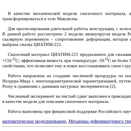
В качестве механической модели смазочного материала, 
трансформироваться в тело Максвелла.
Для прогнозирования длительной работы конструкции, с испо
В данной работе рассмотрено 2 модели: вязкоупругая модель
P
скалярную переменную – сопротивление деформации, которая и
выбрана смазка ЦИАТИМ-221.
Смазочный материал ЦИАТИМ-221 предназначен для смазывани
О
О
+150
С; эффективная вязкость при температуре -50
С не более
свойствами, что позволяет ему в покое восстанавливать свою стр
Работа направлена на создание численной процедуры по по
Нелдера-Мида с многопараметрической параметризацией, путем
Prony
в сравнении с данными натурных экспериментов [2].
Численный эксперимент на чистый сдвиг выполнен в прикладн
в качестве модели для описания смазочного материала.
Работа выполнена при финансовой поддержке Российского науч
математическое моделирование
,
Механика деформируемого тве