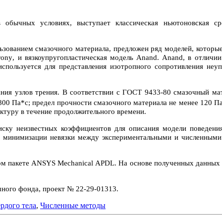
в обычных условиях, выступает классическая ньютоновская с
льзованием смазочного материала, предложен ряд моделей, которы
rony
, и вязкоупругопластическая модель
Anand
.
Anand
, в отличи
спользуется для представления изотропного сопротивления неуп
я узлов трения. В соответствии с ГОСТ 9433-80 смазочный мате
 800 Па*с; предел прочности смазочного материала не менее 120 П
уктуру в течение продолжительного времени.
иску неизвестных коэффициентов для описания модели поведени
 минимизации невязки между экспериментальными и численными 
ом пакете
ANSYS
Mechanical
APDL
. На основе полученных данных
ного фонда, проект № 22-29-01313.
рдого тела
,
Численные методы