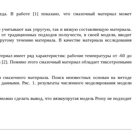
реда. В работе [1] показано, что смазочный материал может
е учитывают как упругую, так и вязкую составляющую материала.
и от традиционных подходов ползучести, в своей модели, вводит
ругому течению материала. В качестве материала исследования
риал имеет ряд характеристик: рабочие температуры от -60 до
а [2]. Помимо этого смазочный материал обладает тиксотропными
я смазочного материала. Поиск неизвестных основан на методе
данными. Рис. 1. результаты численного моделирования модели
 можно сделать вывод, что вязкоупругая модель
Prony
не подходит