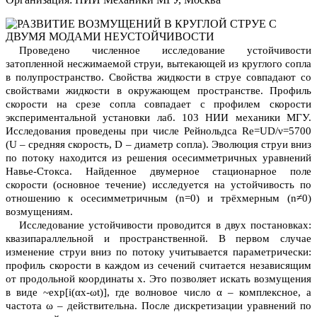
Проведено численное исследование устойчивости 
затопленной несжимаемой струи, вытекающей из круглого сопла 
в полупространство. Свойства жидкости в струе совпадают со 
свойствами жидкости в окружающем пространстве. Профиль 
скорости на срезе сопла совпадает с профилем скорости 
экспериментальной установки лаб. 103 НИИ механики МГУ. 
Исследования проведены при числе Рейнольдса Re=UD/ν=5700 
(U – средняя скорость, D – диаметр сопла). Эволюция струи вниз 
по потоку находится из решения осесимметричных уравнений 
Навье-Стокса. Найденное двумерное стационарное поле 
скорости (основное течение) исследуется на устойчивость по 
отношению к осесимметричным (n=0) и трёхмерным (n≠0) 
возмущениям. 
Исследование устойчивости проводится в двух постановках: 
квазипараллельной и пространственной. В первом случае 
изменение струи вниз по потоку учитывается параметрически: 
профиль скорости в каждом из сечений считается независящим 
от продольной координаты x. Это позволяет искать возмущения 
в виде ~exp[i(αx-ωt)], где волновое число α – комплексное, а 
частота ω – действительна. После дискретизации уравнений по 