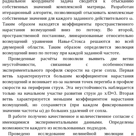
радиальной координате задача сводится к отысканию 
собственных значений комплексной матрицы. Разработан 
итерационный алгоритм, позволяющий отыскивать комплексные 
собственные значения для каждого заданного действительного ω. 
Таким образом находятся коэффициенты пространственного 
нарастания возмущений вниз по потоку. Во второй, 
пространственной постановке, линеаризованные относительно 
возмущений уравнения Навье-Стокса решаются во всей 
двумерной области. Таким образом определяется эволюция 
возмущений вниз по потоку при каждой заданной частоте.
Проведенные расчёты позволили выявить две ветви 
неустойчивости, связанные с особенностями 
экспериментального профиля скорости на срезе сопла. Первая 
ветвь характеризуется большим коэффициентом нарастания 
возмущений и возникает из-за наличия точек перегиба в профиле 
скорости на периферии струи. Эта неустойчивость наблюдается 
только на начальном участке развития струи до x/D≈3. Вторая 
ветвь характеризуется меньшим коэффициентом нарастания 
возмущений, но сохраняется (при каждом фиксированном 
значении частоты ω) до больших удалений от сопла.
В работе получено качественное и количественное согласие с 
имеющимися экспериментальными данными. Определены 
возможности каждого из использованных подходов.
Проведено исследование нелинейной эволюции и 