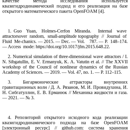
качестве метода исследования используется
квазигидродинамический подход и его реализация на базе
открытого математического пакета
OpenFOAM
[4].
1. Guo Yuan, Holmes-Cerfon Miranda. Internal wave
attractorsover random, small-amplitude topography // Journal of
Fluid Me-chanics. –– 2015. –– Dec. –– Vol. 787. –– P. 148–174.
–– Access mode: https://doi.org/10.1017/jfm.2015.648.22.
2. Numerical simulation of three-dimensional wave attractors / I.
N. Sibgatullin, E. V. Ermanyuk, K. A. Vatutin et al. // The XXVII
workshop of the Council of nonlinear dynamics of the Russian
Academy of Sciences. — 2019. — Vol. 47, no. 1. — P. 112–115.
3. Бигармонические аттракторы внутренних
гравитационных волн / Д. А. Рязанов, М. И. Провидухина, И.
Н. Сибгатуллин, Е. В. Ерманюк // Механика жидкости и газа.
— 2021. — № 3.
4. Репозиторий открытого исходного кода реализации
квазигидродинамического подхода на базе OpenFOAM
[электронный ресурс] // github.com: система хранения