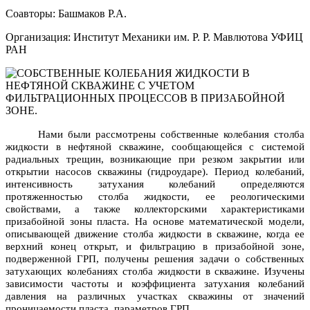
Соавторы: Башмаков Р.А.
Организация: Институт Механики им. Р. Р. Мавлютова УФИЦ
РАН
Нами были рассмотрены собственные колебания столба
жидкости в нефтяной скважине, сообщающейся с системой
радиальных трещин, возникающие при резком закрытии или
открытии насосов скважины (гидроударе). Период колебаний,
интенсивность затухания колебаний определяются
протяженностью столба жидкости, ее реологическими
свойствами, а также коллекторскими характеристиками
призабойной зоны пласта. На основе математической модели,
описывающей движение столба жидкости в скважине, когда ее
верхний конец открыт, и фильтрацию в призабойной зоне,
подверженной ГРП, получены решения задачи о собственных
затухающих колебаниях столба жидкости в скважине. Изучены
зависимости частоты и коэффициента затухания колебаний
давления на различных участках скважины от значений
проницаемости пласта, параметров ГРП.