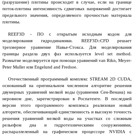
(разрушение) плотины происходит в случае, если на границе
поток-плотина интенсивность сдвиговых напряжений достигает
предельного значения, определяемого прочностью материала
плотины.
REEF3D - ПО с открытым исходным кодом для
моделирования гидродинамики. REEF3D::CFD решает
трехмерное уравнение Навье-Стокса. Для моделирования
границы раздела двух фаз используется level set method.
Размытие моделируется при помощи уравнений van Rikn, Meyer-
Peter Muller или Engelund and Fredsoe.
Отечественный программный комплекс STREAM 2D CUDA,
основанный на оригинальном численном алгоритме решения
двумерных уравнений мелкой воды (уравнения Сен-Венана) на
неровном дне, зарегистрирован в Роспатенте. В последней
версии этого программного комплекса реализован новый
алгоритм, обеспечивающий единственность и высокую точность
решения уравнений мелкой воды на участках со сложным
рельефом дна и гидротехническими сооружениями,
распараллеленный на графическом процессоре NVIDIA с