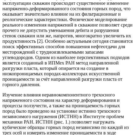
эксплуатации скважин происходит существенное изменение
напряженно-деформированного состояния горных пород, что
оказывает значительно влияние на их фильтрационные и
реологические характеристики. Физическое моделирование
реального изменения напряжений в скважине позволяет среди
прочего не допустить уменьшения дебита и разрушения
стенок скважин или же, напротив, многократно увеличить их
продуктивность [2]. Особенно актуальным сегодня становится
поиск эффективных способов повышения нефтеотдачи для
месторождений с трудноизвлекаемыми запасами
углеводородов. Одним из наиболее перспективных подходов
является созданный в ИПМех РАН метод направленной
разгрузки пласта, который опирается на создание в
низкопроницаемых породах-коллекторах искусственной
проницаемости за счёт направленной разгрузки пласта от
горного давления.
Изучение влияния неравнокомпонентного трехосного
напряженного состояния на характер деформирования и
процессы ползучести, а также на проницаемость горных
пород было проведено на установке истинно трехосного
независимого нагружения (ИСТНН) в Институте проблем
механики РАН. ИСТНН (рис. 1.) позволяет нагружать
кубические образцы горных пород независимо по каждой из
трех осей и измерять изменение проницаемости в ходе