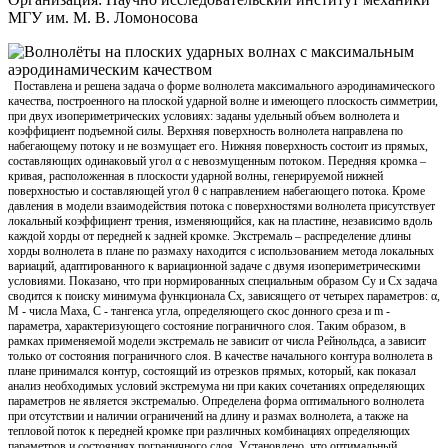
МГУ им. М. В. Ломоносова
Поставлена и решена задача о форме волнолета максимального аэродинамического
качества, построенного на плоской ударной волне и имеющего плоскость симметрии,
при двух изопериметрических условиях: заданы удельный объем волнолета и
коэффициент подъемной силы. Верхняя поверхность волнолета направлена по
набегающему потоку и не возмущает его. Нижняя поверхность состоит из прямых,
составляющих одинаковый угол α с невозмущенным потоком. Передняя кромка –
кривая, расположенная в плоскости ударной волны, генерируемой нижней
поверхностью и составляющей угол θ с направлением набегающего потока. Кроме
давления в модели взаимодействия потока с поверхностями волнолета присутствует
локальный коэффициент трения, изменяющийся, как на пластине, независимо вдоль
каждой хорды от передней к задней кромке. Экстремаль – распределение длины
хорды волнолета в плане по размаху находится с использованием метода локальных
вариаций, адаптированного к вариационной задаче с двумя изопериметрическими
условиями. Показано, что при нормированных специальным образом Су и Сх задача
сводится к поиску минимума функционала Сх, зависящего от четырех параметров: α,
М - числа Маха, С - тангенса угла, определяющего скос донного среза и m -
параметра, характеризующего состояние пограничного слоя. Таким образом, в
рамках применяемой модели экстремаль не зависит от числа Рейнольдса, а зависит
только от состояния пограничного слоя. В качестве начального контура волнолета в
плане принимался контур, состоящий из отрезков прямых, который, как показал
анализ необходимых условий экстремума ни при каких сочетаниях определяющих
параметров не является экстремалью. Определена форма оптимального волнолета
при отсутствии и наличии ограничений на длину и размах волнолета, а также на
тепловой поток к передней кромке при различных комбинациях определяющих
параметров и состояниях пограничного слоя. Установлено, что оптимальный