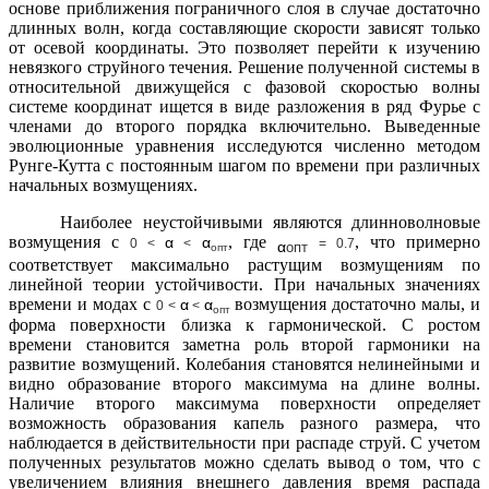
основе приближения пограничного слоя в случае достаточно
длинных волн, когда составляющие скорости зависят только
от осевой координаты. Это позволяет перейти к изучению
невязкого струйного течения. Решение полученной системы в
относительной движущейся с фазовой скоростью волны
системе координат ищется в виде разложения в ряд Фурье с
членами до второго порядка включительно. Выведенные
эволюционные уравнения исследуются численно методом
Рунге-Кутта с постоянным шагом по времени при различных
начальных возмущениях.
Наиболее неустойчивыми являются длинноволновые
возмущения с
, где
, что примерно
α
α
0 <
<
= 0.7
α
опт
опт
соответствует максимально растущим возмущениям по
линейной теории устойчивости. При начальных значениях
времени и модах
с
возмущения достаточно малы, и
α
α
0 <
<
опт
форма поверхности близка к гармонической. С ростом
времени становится заметна роль второй гармоники на
развитие возмущений. Колебания становятся нелинейными и
видно образование второго максимума на длине волны.
Наличие второго максимума поверхности определяет
возможность образования капель разного размера, что
наблюдается в действительности при распаде струй. С учетом
полученных результатов можно сделать вывод о том, что с
увеличением влияния внешнего давления время распада