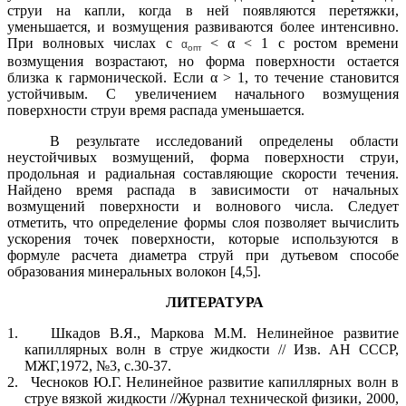
струи на капли, когда в ней появляются перетяжки,
уменьшается, и возмущения развиваются более интенсивно.
При волновых числах
с
< α < 1
с ростом времени
α
опт
возмущения возрастают, но форма поверхности остается
близка к гармонической. Если
α > 1
, то течение становится
устойчивым. С увеличением начального возмущения
поверхности струи время распада уменьшается.
В результате исследований определены области
неустойчивых возмущений, форма поверхности струи,
продольная и радиальная составляющие скорости течения.
Найдено время распада в зависимости от начальных
возмущений поверхности и волнового числа. Следует
отметить, что определение формы слоя позволяет вычислить
ускорения точек поверхности, которые используются в
формуле расчета диаметра струй при дутьевом способе
образования минеральных волокон [4,5].
ЛИТЕРАТУРА
1.
Шкадов В.Я., Маркова М.М. Нелинейное развитие
капиллярных волн в струе жидкости // Изв. АН СССР,
МЖГ,1972, №3, с.30-37.
2.
Чесноков Ю.Г. Нелинейное развитие капиллярных волн в
струе вязкой жидкости //Журнал технической физики, 2000,