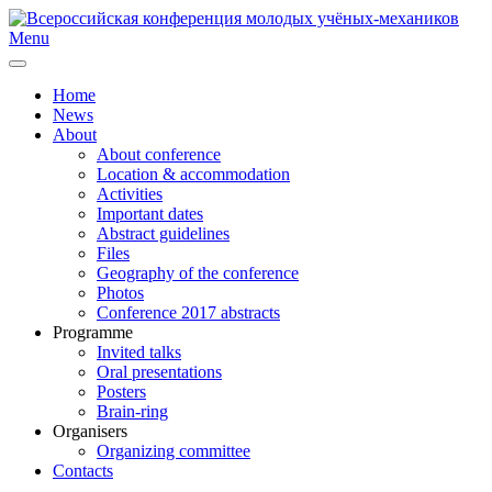
Menu
Home
News
About
About conference
Location & accommodation
Activities
Important dates
Abstract guidelines
Files
Geography of the conference
Photos
Conference 2017 abstracts
Programme
Invited talks
Oral presentations
Posters
Brain-ring
Organisers
Organizing committee
Contacts