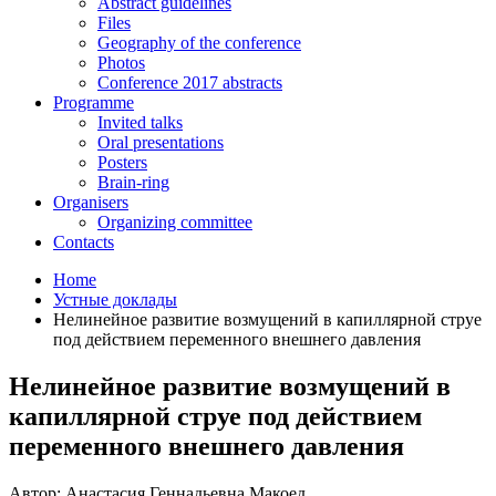
Abstract guidelines
Files
Geography of the conference
Photos
Conference 2017 abstracts
Programme
Invited talks
Oral presentations
Posters
Brain-ring
Organisers
Organizing committee
Contacts
Home
Устные доклады
Нелинейное развитие возмущений в капиллярной струе
под действием переменного внешнего давления
Нелинейное развитие возмущений в
капиллярной струе под действием
переменного внешнего давления
Автор: Анастасия Геннадьевна Макоед