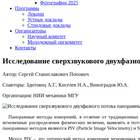
Фотографии 2025
Программа
Лекции
Устные доклады
Стендовые доклады
Организаторы
Научный комитет
Молодежный оргкомитет
Контакты
Исследование сверхзвукового двухфазн
Автор: Сергей Станиславович Попович
Соавторы: Здитовец А.Г., Киселев Н.А., Виноградов Ю.А.
Организация: НИИ механики МГУ
Панорамные методы измерений, в отличие от традиционных 
мгновенные распределения физических величин, выявлять в пот
панорамных методов являются
PIV
(
Particle
Image
Velocimetry
) и
S
Метод PIV – это оптический метод измерения мгновенных п