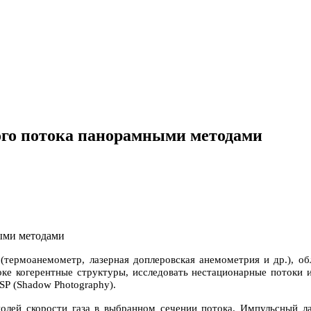
ого потока панорамными методами
(термоанемометр, лазерная доплеровская анемометрия и др.), о
оке когерентные структуры, исследовать нестационарные потоки
SP
(
Shadow
Photography
).
олей скорости газа в выбранном сечении потока. Импульсный ла