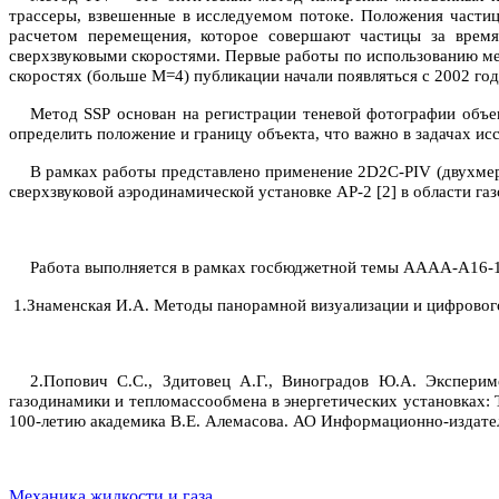
трассеры, взвешенные в исследуемом потоке. Положения частиц
расчетом перемещения, которое совершают частицы за врем
сверхзвуковыми скоростями. Первые работы по использованию метод
скоростях (больше М=4) публикации начали появляться с 2002 года (
Метод
SSP
основан на регистрации теневой фотографии объ
определить положение и границу объекта, что важно в задачах ис
В рамках работы представлено применение 2D2C-PIV (двухмер
сверхзвуковой аэродинамической установке АР-2 [2] в области га
Работа выполняется в рамках госбюджетной темы АААА-А16-
1.
Знаменская И.А. Методы панорамной визуализации и цифрового а
2.
Попович С.С., Здитовец А.Г., Виноградов Ю.А. Эксперим
газодинамики и тепломассообмена в энергетических установках
100-летию академика В.Е. Алемасова. АО Информационно-издатель
Механика жидкости и газа