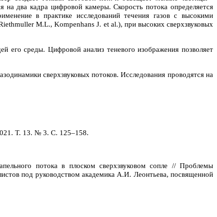
я на два кадра цифровой камеры. Скорость потока определяется
менение в практике исследований течения газов с высокими
ethmuller M.L., Kompenhans J. et al.), при высоких сверхзвуковых
й его среды. Цифровой анализ теневого изображения позволяет
азодинамики сверхзвуковых потоков. Исследования проводятся на
21. Т. 13. № 3. С. 125–158.
апельного потока в плоском сверхзвуковом сопле // Проблемы
истов под руководством академика А.И. Леонтьева, посвященной