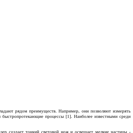
бладают рядом преимуществ. Например, они позволяют измерять
 и быстропротекающие процессы [1]. Наиболее известными среди
зер создает тонкий световой нож и освещает мелкие частицы -