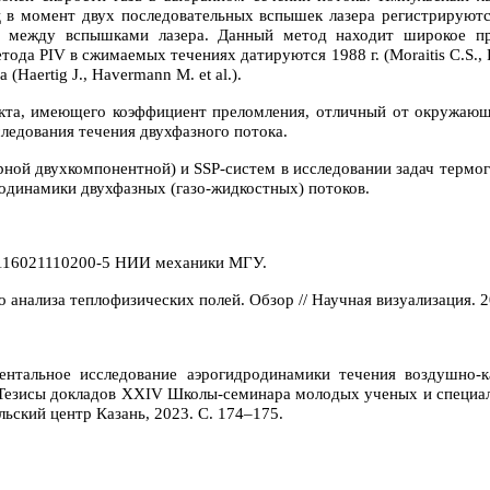
 в момент двух последовательных вспышек лазера регистрируютс
я между вспышками лазера. Данный метод находит широкое при
а PIV в сжимаемых течениях датируются 1988 г. (Moraitis C.S., Ri
Haertig J., Havermann M. et al.).
екта, имеющего коэффициент преломления, отличный от окружающе
следования течения двухфазного потока.
ной двухкомпонентной) и SSP-систем в исследовании задач термог
зодинамики двухфазных (газо-жидкостных) потоков.
116021110200-5 НИИ механики МГУ.
нализа теплофизических полей. Обзор // Научная визуализация. 20
ентальное исследование аэрогидродинамики течения воздушно-к
: Тезисы докладов XXIV Школы-семинара молодых ученых и специал
ский центр Казань, 2023. С. 174–175.