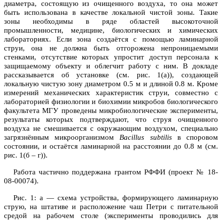
диаметра, состоящую из очищенного воздуха, то она может
быть использована в качестве локальной чистой зоны. Такие
зоны необходимы в ряде областей высокоточной
промышленности, медицине, биологических и химических
лабораториях. Если зона создаётся с помощью ламинарной
струи, она не должна быть отгорожена непроницаемыми
стенками, отсутствие которых упростит доступ персонала к
защищаемому объекту и облегчит работу с ним. В докладе
рассказывается об установке (см. рис. 1(а)), создающей
локальную чистую зону диаметром 0.5 м и длиной 0.8 м. Кроме
измерений механических характеристик струи, совместно с
лабораторией физиологии и биохимии микробов биологического
факультета МГУ проведены микробиологические эксперименты,
результаты которых подтверждают, что струя очищенного
воздуха не смешивается с окружающим воздухом, специально
загрязнённым микроорганизмом
Bacillus
subtilis
в споровом
состоянии, и остаётся ламинарной на расстоянии до 0.8 м (см.
рис. 1(б – г)).
Работа частично поддержана грантом РФФИ (проект № 18-
08-00074).
Рис. 1: а
—
схема устройства, формирующего ламинарную
струю, на штативе и расположение чаш Петри с питательной
средой на рабочем столе (эксперименты проводились для