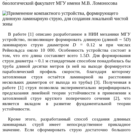
биологический факультет МГУ имени М.В. Ломоносова
В работе [1] описано разработанное в НИИ механики МГУ
устройство, позволяющее формировать длинную (длиной ~
5
D
)
ламинарную струю диаметром
D
=
0.12 м при числах
Рейнольдса около 10 000. Особенность устройства состоит в
том, что его длина составляет всего 1.5
D
. Для формирования
струи диаметра ~
0.1 м стандартным способом понадобилась бы
труба длиной десятки метров (в ней на выходе формируется
параболический профиль скорости, благодаря которому
затопленная струя остаётся ламинарной на расстоянии
нескольких диаметров от выхода из трубы) [3]. Полученная в
работе [1] струя позволила экспериментально верифицировать
предсказания линейной теории устойчивости в применении к
затопленной струе круглого поперечного сечения [2], что
является вкладом в развитие фундаментальной теории
устойчивости.
Кроме этого, разработанный способ создания длинных
ламинарных струй имеет непосредственное прикладное
значение. Если сформировать струю достаточно большого