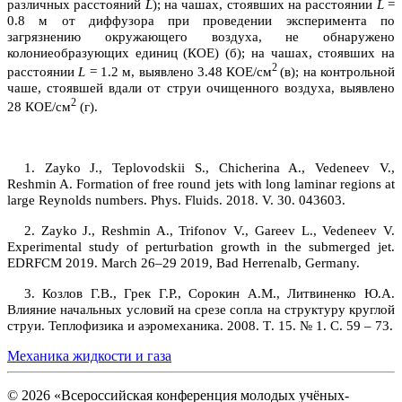
различных расстояний
L
); на чашах, стоявших на расстоянии
L
=
0.8 м от диффузора при проведении эксперимента по
загрязнению окружающего воздуха, не обнаружено
колониеобразующих единиц (КОЕ) (б); на чашах, стоявших на
2
расстоянии
L
=
1.2 м, выявлено 3.48 КОЕ/см
(в); на контрольной
чаше, стоявшей вдали от струи очищенного воздуха, выявлено
2
28 КОЕ/см
(г).
1.
Zayko J., Teplovodskii S., Chicherina A., Vedeneev V.,
Reshmin A.
Formation of free round jets with long laminar regions at
large Reynolds numbers. Phys. Fluids. 2018. V. 30.
043603
.
2.
Zayko J., Reshmin A., Trifonov V., Gareev L., Vedeneev V.
Experimental study of perturbation growth in the submerged jet.
EDRFCM 2019. March 26–29 2019, Bad Herrenalb, Germany.
3.
Козлов Г.В., Грек Г.Р., Сорокин А.М., Литвиненко Ю.А.
Влияние начальных условий на срезе сопла на структуру круглой
струи. Теплофизика и аэромеханика. 2008. Т
.
15. № 1. С. 59 – 73.
Механика жидкости и газа
© 2026 «Всероссийская конференция молодых учёных-