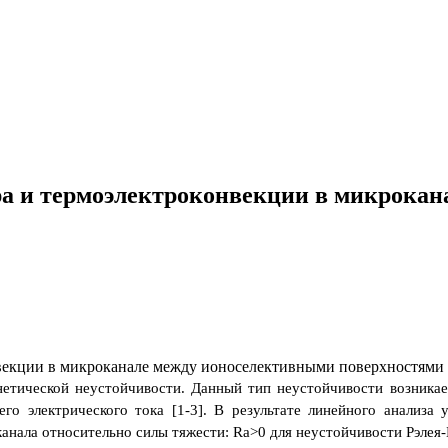
ра и термоэлектроконвекции в микрока
етической неустойчивости. Данный тип неустойчивости возникае
него электрического тока [1-3]. В результате линейного анализ
канала относительно силы тяжести:
Ra
>0 для неустойчивости Рэлея