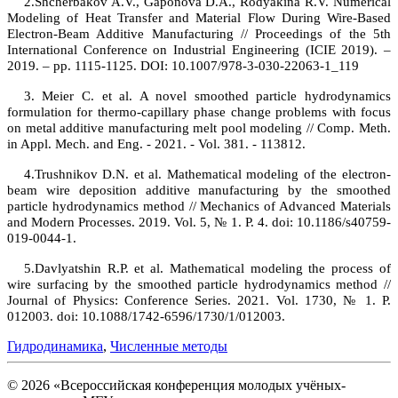
2.
Shcherbakov A.V., Gaponova D.A., Rodyakina R.V. Numerical
Modeling of Heat Transfer and Material Flow During Wire-Based
Electron-Beam Additive Manufacturing // Proceedings of the 5th
International Conference on Industrial Engineering (ICIE 2019). –
2019. – pp. 1115-1125. DOI: 10.1007/978-3-030-22063-1_119
3.
Meier C. et al. A novel smoothed particle hydrodynamics
formulation for thermo-capillary phase change problems with focus
on metal additive manufacturing melt pool modeling // Comp. Meth.
in Appl. Mech. and Eng. - 2021. - Vol. 381. - 113812.
4.
Trushnikov D.N. et al. Mathematical modeling of the electron-
beam wire deposition additive manufacturing by the smoothed
particle hydrodynamics method // Mechanics of Advanced Materials
and Modern Processes. 2019. Vol. 5, № 1. P. 4. doi: 10.1186/s40759-
019-0044-1.
5.
Davlyatshin R.P. et al. Mathematical modeling the process of
wire surfacing by the smoothed particle hydrodynamics method //
Journal of Physics: Conference Series. 2021. Vol. 1730, № 1. P.
012003. doi: 10.1088/1742-6596/1730/1/012003.
Гидродинамика
,
Численные методы
© 2026 «Всероссийская конференция молодых учёных-