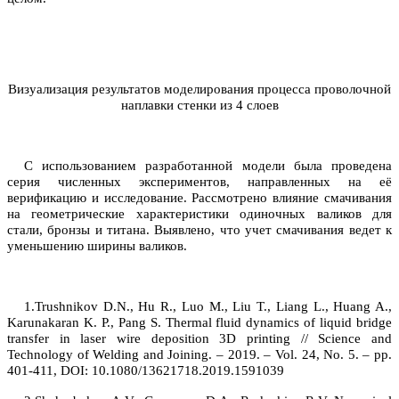
Визуализация результатов моделирования процесса проволочной
наплавки стенки из 4 слоев
С использованием разработанной модели была проведена
серия численных экспериментов, направленных на её
верификацию и исследование. Рассмотрено влияние смачивания
на геометрические характеристики одиночных валиков для
стали, бронзы и титана. Выявлено, что учет смачивания ведет к
уменьшению ширины валиков.
1.
Trushnikov D.N., Hu R., Luo M., Liu T., Liang L., Huang A.,
Karunakaran K. P., Pang S. Thermal fluid dynamics of liquid bridge
transfer in laser wire deposition 3D printing // Science and
Technology of Welding and Joining. – 2019. – Vol. 24, No. 5. – pp.
401-411, DOI: 10.1080/13621718.2019.1591039