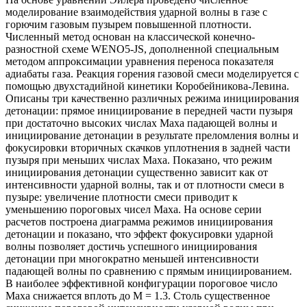
моделирование взаимодействия ударной волны в газе с
горючим газовым пузырем повышенной плотности.
Численный метод основан на классической конечно-
разностной схеме WENO5-JS, дополненной специальным
методом аппроксимации уравнения переноса показателя
адиабаты газа. Реакция горения газовой смеси моделируется с
помощью двухстадийной кинетики Коробейникова-Левина.
Описаны три качественно различных режима инициирования
детонации: прямое инициирование в передней части пузыря
при достаточно высоких числах Маха падающей волны и
инициирование детонации в результате преломления волны и
фокусировки вторичных скачков уплотнения в задней части
пузыря при меньших числах Маха. Показано, что режим
инициирования детонации существенно зависит как от
интенсивности ударной волны, так и от плотности смеси в
пузыре: увеличение плотности смеси приводит к
уменьшению пороговых чисел Маха. На основе серии
расчетов построена диаграмма режимов инициирования
детонации и показано, что эффект фокусировки ударной
волны позволяет достичь успешного инициирования
детонации при многократно меньшей интенсивности
падающей волны по сравнению с прямым инициированием.
В наиболее эффективной конфигурации пороговое число
Маха снижается вплоть до M = 1.3. Столь существенное