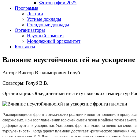
Фотографии 2025
Программа
Лекции
Устные доклады
Стендовые доклады
Организаторы
Научный комитет
Молодежный оргкомитет
Контакты
Влияние неустойчивостей на ускорение
Автор: Виктор Владимирович Голуб
Соавторы: Голуб В.В.
Организация: Объединенный институт высоких температур Ро
Расширяющиеся фронты химических реакции имеют отношение к процессам в
сверхновых. При воспламенении горючей смеси газов в районе точки зажиг
деформируется и ускоряется. Ускорение фронта пламени является сложны
турбулентности. Когда фронт пламени достигает критического значения P
фронта пламени. Л.Д. Ландау показал, что пламя становится неустойчивым к