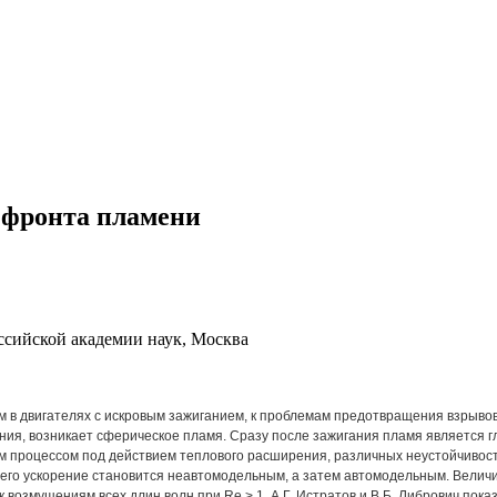
 фронта пламени
ссийской академии наук, Москва
 двигателях с искровым зажиганием, к проблемам предотвращения взрывов, а
ания, возникает сферическое пламя. Сразу после зажигания пламя является
м процессом под действием теплового расширения, различных неустойчивос
e, его ускорение становится неавтомодельным, а затем автомодельным. Вели
 возмущениям всех длин волн при Re > 1. А.Г. Истратов и В.Б. Либрович пок