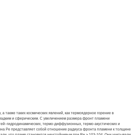
 также таких космических явлений, как термоядерное горение в
 гладким и сферическим. С увеличением размера фронт пламени
тей–гидродинамических, термо-диффузионных, термо-акустических и
чина Pe представляет собой отношение радиуса фронта пламени к толщине
азали, что пламя становится неустойчивым при Re > 103-104. Они учитывали