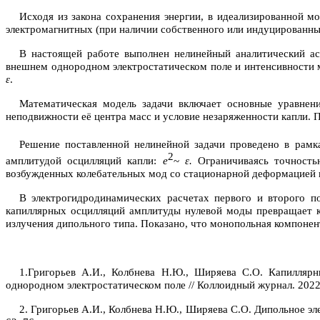
Исходя из закона сохранения энергии, в идеализированной м
электромагнитных (при наличии собственного или индуцированны
В настоящей работе выполнен нелинейный аналитический ас
внешнем однородном электростатическом поле и интенсивности 
ε
.
Математическая модель задачи включает основные уравнени
неподвижности её центра масс и условие незаряженности капли. 
Решение поставленной нелинейной задачи проведено в рамк
2
амплитудой осцилляций капли:
e
~
ε.
Ограничиваясь точность
возбужденных колебательных мод со стационарной деформацией к
В электрогидродинамических расчетах первого и второго 
капиллярных осцилляций амплитуды нулевой моды превращает к
излучения дипольного типа. Показано, что монопольная компонен
1.
Григорьев А.И., Колбнева Н.Ю., Ширяева С.О. Капилляр
однородном электростатическом поле // Коллоидный журнал. 2022. 
2. Григорьев А.И., Колбнева Н.Ю., Ширяева С.О. Дипольное э