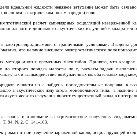
одели идеальной жидкости невязкое затухание может быть связано
х внешним электрическим полем зарядов) волн.
имптотический расчет капиллярных осцилляций незаряженной к
монопольного и дипольного акустических излучений в квадратичн
я электрогидродинамики с граничными условиями. Введены доп
Показано, что наличие внешнего электростатического поля приводи
ах метода многих временных масштабов. Принято, что квадрат
ю до второго порядка малости по
ε
, расчеты задачи выполнен
апли, так и взаимодействие возбужденных колебательных мод меж
порядков малости по
ε
найдены последовательные поправки к воз
аплю в акустический излучатель монопольного типа., а наличие 
та акустического излучения вносит существенный вклад в интеграл
ные волны и дипольное электромагнитное излучение, создаваем
Т. 84. № 2. С. 141-163.
лектромагнитное излучение заряженной капли, осциллирующей в одн