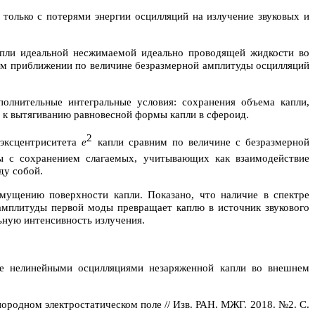
 только с потерями энергии осцилляций на излучение звуковых и
апли идеальной несжимаемой идеально проводящей жидкости во
ом приближении по величине безразмерной амплитуды осцилляций
олнительные интегральные условия: сохранения объема капли,
т к вытягиванию равновесной формы капли в сфероид.
2
 эксцентриситета
e
капли сравним по величине с безразмерной
ы с сохранением слагаемых, учитывающих как взаимодействие
ду собой.
мущению поверхности капли. Показано, что наличие в спектре
амплитуды первой моды превращает каплю в источник звукового
ьную интенсивность излучения.
ое нелинейными осцилляциями незаряженной капли во внешнем
ородном электростатическом поле // Изв. РАН. МЖГ. 2018. №2. С.