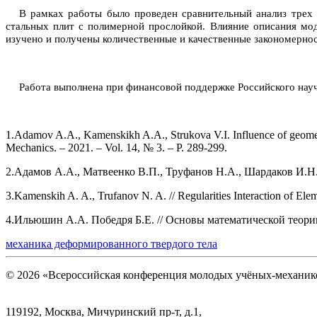
В рамках работы было проведен сравнительный анализ трех м
стальных плит с полимерной прослойкой. Влияние описания мо
изучено и получены количественные и качественные закономернос
Работа выполнена при финансовой поддержке Российского науч
1.Adamov A.A., Kamenskikh A.A., Strukova V.I. Influence of geometry
Mechanics. – 2021. – Vol. 14, № 3. – P. 289-299.
2.Адамов А.А., Матвеенко В.П., Труфанов Н.А., Шардаков И.Н.
3.Kamenskih A. A., Trufanov N. A. // Regularities Interaction of Elem
4.Ильюшин А.А. Победря Б.Е. // Основы математической теории
механика деформированного твердого тела
© 2026 «Всероссийская конференция молодых учёных-механи
119192, Москва, Мичуринский пр-т, д.1,