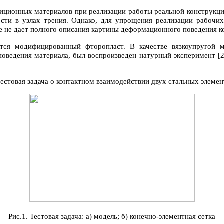
ционных материалов при реализации работы реальной конструкции
сти в узлах трения. Однако, для упрощения реализации рабочих
е не дает полного описания картины деформационного поведения ко
ается модифицированный фторопласт. В качестве вязкоупругой
 поведения материала, был воспроизведен натурный эксперимент [
естовая задача о контактном взаимодействии двух стальных элемен
Рис.1. Тестовая задача: а) модель; б) конечно-элементная сетка