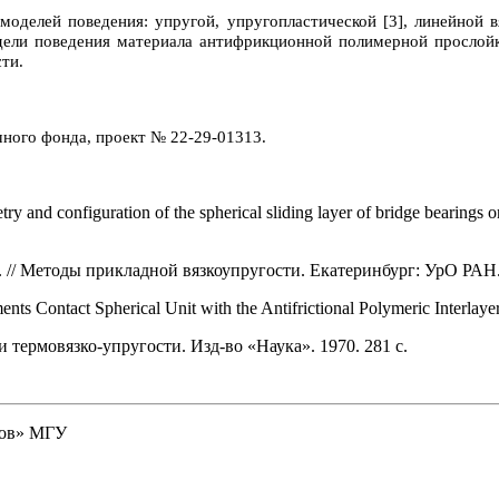
оделей поведения: упругой, упругопластической [3], линейной в
дели поведения материала антифрикционной полимерной прослой
ти.
ного фонда, проект № 22-29-01313.
 and configuration of the spherical sliding layer of bridge bearings 
 // Методы прикладной вязкоупругости. Екатеринбург: УрО РАН. 
ents Contact Spherical Unit with the Antifrictional Polymeric Interlaye
 термовязко-упругости. Изд-во «Наука». 1970. 281 с.
ков» МГУ