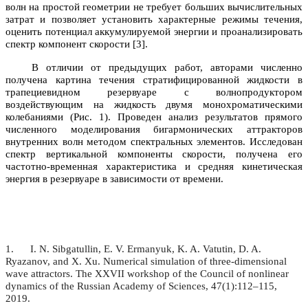
волн на простой геометрии не требует больших вычислительных
затрат и позволяет установить характерные режимы течения,
оценить потенциал аккумулируемой энергии и проанализировать
спектр компонент скорости [3].
В отличии от предыдущих работ, авторами численно
получена картина течения стратифицированной жидкости в
трапециевидном резервуаре с волнопродуктором
воздействующим на жидкость двумя монохроматическими
колебаниями (Рис. 1). Проведен анализ результатов прямого
численного моделирования бигармонических аттракторов
внутренних волн методом спектральных элементов. Исследован
спектр вертикальной компоненты скорости, получена его
частотно-временная характеристика и средняя кинетическая
энергия в резервуаре в зависимости от времени.
1. I. N. Sibgatullin, E. V. Ermanyuk, K. A. Vatutin, D. A.
Ryazanov, and X. Xu. Numerical simulation of three-dimensional
wave attractors. The XXVII workshop of the Council of nonlinear
dynamics of the Russian Academy of Sciences, 47(1):112–115,
2019.