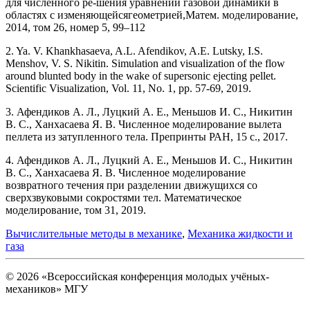
для численного ре-шения уравнений газовой динамики в
областях с изменяющейсягеометрией,Матем. моделирование,
2014, том 26, номер 5, 99–112
2. Ya. V. Khankhasaeva, A.L. Afendikov, A.E. Lutsky, I.S.
Menshov, V. S. Nikitin. Simulation and visualization of the flow
around blunted body in the wake of supersonic ejecting pellet.
Scientific Visualization, Vol. 11, No. 1, pp. 57-69, 2019.
3. Афендиков А. Л., Луцкий А. Е., Меньшов И. С., Никитин
В. С., Ханхасаева Я. В. Численное моделирование вылета
пеллета из затупленного тела. Препринты РАН, 15 с., 2017.
4. Афендиков А. Л., Луцкий А. Е., Меньшов И. С., Никитин
В. С., Ханхасаева Я. В. Численное моделирование
возвратного течения при разделении движущихся со
сверхзвуковыми сокростями тел. Математическое
моделирование, том 31, 2019.
Вычислительные методы в механике
,
Механика жидкости и
газа
© 2026 «Всероссийская конференция молодых учёных-
механиков» МГУ