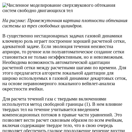
На рисунке: Промежуточная картина плотности обтекания
системы из трех свободных цилиндров.
В существенно нестационарных задачах газовой динамики
ключевую роль играет построение хорошей расчетной сетки,
адекватной задаче. Если эволюция течения неизвестна
априори, то ручное или полуавтоматическое создание сетки
становиться не только неэффективным, но и невозможным.
Необходима возможность автоматической адаптации
расчетной сетки между расчетными шагами по времени. Для
этого предлагается алгоритм локальной адаптации для
широко используемых в газовой динамике декартовых сеток,
на основе неравномерного локального вейвлет-анализа
окрестности ячейки.
Для расчета течений газа с твердыми включениями
используется метод свободной границы (1). В нем влияние
твердых тел на течение учитывается введением
компенсационных потоков в правые части уравнений. Это
позволяет вести расчет сквозным образом по всем ячейкам,
включая содержащие твердое тело, что в свою очередь
позволяет обеспечить гладкое продолжение решение внутри