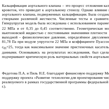
Кальцификация аортального клапана – это процесс отложения ка
кровоток, что приводит к аортальному стенозу. Однако влияни
аортального клапана, подверженных кальцификации. Была создана
створками различной жесткости. Численные тесты и сравнит
Гиперупругая модель была исследована с использованием параме
22 МПа и от 0,35 до 0,45 соответственно. Геометрическая мо
ньютоновской жидкостью с постоянными значениями плотности 10
выходной – физиологическое давление, определённое двухэлем
81,78 Па при модуле упругости 22 МПа и коэффициенте Пуассон
c
=25, тогда как максимальное значение пристеночных касател
01
данными. Основываясь на результатах исследования, был сдела
подчеркивают критическую роль материальных свойств аортальног
Федотова П.А. и Пиль Н.Е. благодарят финансовую поддержку М
поддержку проекта «Развитие технологии для проектирования чи
реализуемого в рамках государственной программы федеральной
г.).