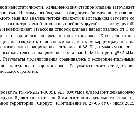
ной недостаточности. Кальцификация створок клапана затрудняет
олностью. Поэтому необходимо исследовать биомеханику створок
дого тела для анализа потока жидкости в аортальном сегменте со
я рассматриваемой модели: линейно-упругой и гиперупругой.
 и коэффициент Пуассона створок клапана варьировались от 1 до
ты, створочного аппарата и каркаса клапана. Кровь считалась
 профиль скорости, основанный на данных эхокардиографии, а на
 касательных напряжений составило 0,38 Па, а максимальное –
чных касательных напряжений составило 0,42 Па при c
=22 кПа,
10
. Результаты моделирования сравнивались с экспериментальными
ное поведение створок клапана. Результаты этого исследования
ических стратегий.
проект № FSNM-2024-0009). А.Г. Кучумов благодарит финансовую
трукций для транскатетерной имплантации аортального клапана»,
ьной территории «Сириус» (Соглашение № 27-03 от 07 июля 2025