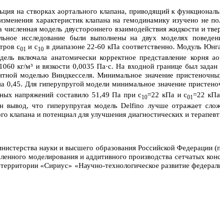
льция на створках аортального клапана, приводящий к функциональ
е изменения характеристик клапана на гемодинамику изучено не п
 численная модель двустороннего взаимодействия жидкости и твер
ельное исследование были выполнены на двух моделях поведени
тров c
и c
в диапазоне 22-60 кПа соответственно. Модуль Юнга
01
10
дель включала анатомически корректное представление корня аор
60 кг/м³ и вязкости 0,0035 Па·с. На входной границе был задан
ентной моделью Виндкесселя. Минимальное значение пристеночных
а 0,45. Для гиперупругой модели минимальное значение пристено
ьных напряжений составило 51,49 Па при c
=22 кПа и c
=22 кПа
10
01
н вывод, что гиперупругая модель Delfino лучше отражает слож
о клапана и потенциал для улучшения диагностических и терапевт
инистерства науки и высшего образования Российской Федерации (
сленного моделирования и аддитивного производства сетчатых конс
 территории «Сириус» «Научно-технологическое развитие федерал