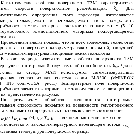
Каталитические свойства поверхности ТЗМ характеризуется
k
антой скорости поверхностной рекомбинации,
. Для
w
риментального определения этого параметра, изготовляется
иметры охлаждаемого и неохлаждаемого типа, поверхность
риёмного элемента которого покрывается тонким слоем (5...10
термостойкого композиционного материала, подвергающегося
ованию.
Проведенный анализ показал, что из всех возможных технологий
ования на поверхности калориметра таких покрытий, наилучшей
ся – низкотемпературная газодинамическая технология.
В свою очередь, излучательные свойства поверхности ТЗМ
ε
еризуются интегральной излучательной способностью,
. Для её
w
еления на стенде МАИ используется автоматизированная
красная тепловизионная система серии М-9200 («MIKRON
red, INS com.»,USA, рис.1) Температурное поле поверхности
риёмного элемента калориметра с тонким слоем теплозащитного
ия, представлено на рисунке.
По результатам обработки эксперимента интегральная
ательная способность покрытия на поверхности теплоприёмного
та калориметра определялась с использованием соотношения:
Т
/ Т
)^4, где
Т
– радиационная температура при
w
,
R
w
, ист
w
,
R
и подсветки от высокотемпературного набегающего потока,
Т
w
,
истинная температура поверхности образца.