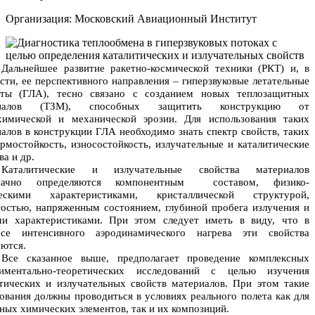
Организация: Московский Авиационный Институт
Дальнейшее развитие ракетно-космической техники (РКТ) и, в
сти, ее перспективного направления – гиперзвуковые летательные
аты (ГЛА), тесно связано с созданием новых теплозащитных
риалов (ТЗМ), способных защитить конструкцию от
химической и механической эрозии. Для использования таких
алов в конструкции ГЛА необходимо знать спектр свойств, таких
ермостойкость, износостойкость, излучательные и каталитические
ва и др.
Каталитические и излучательные свойства материалов
значно определяются компонентным
составом, физико-
ескими характеристиками, кристаллической структурой,
остью, напряженным состоянием, глубиной пробега излучения и
ми характеристиками. При этом следует иметь в виду, что в
ссе интенсивного аэродинамического нагрева эти свойства
ются.
Все сказанное выше, предполагает проведение комплексных
риментально-теоретических исследований с целью изучения
тических и излучательных свойств материалов. При этом такие
ования должны проводиться в условиях реального полета как для
ных химических элементов, так и их композиций.