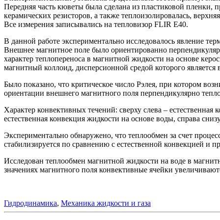
Передняя часть кюветы была сделана из пластиковой пленки, 
керамических резисторов, а также теплоизолировалась, верхня
Все измерения записывались на тепловизор FLIR E40.
В данной работе экспериментально исследовалось явление те
Внешнее магнитное поле было ориентированно перпендикулярн
характер теплопереноса в магнитной жидкости на основе керос
магнитный коллоид, дисперсионной средой которого является 
Было показано, что критическое число Рэлея, при котором воз
ориентации внешнего магнитного поля перпендикулярно теплов
Характер конвективных течений: сверху слева – естественная к
естественная конвекция жидкости на основе воды, справа сниз
Экспериментально обнаружено, что теплообмен за счет процес
стабилизируется по сравнению с естественной конвекцией и п
Исследован теплообмен магнитной жидкости на воде в магнитн
значениях магнитного поля конвективные ячейки увеличиваются
Гидродинамика
,
Механика жидкости и газа