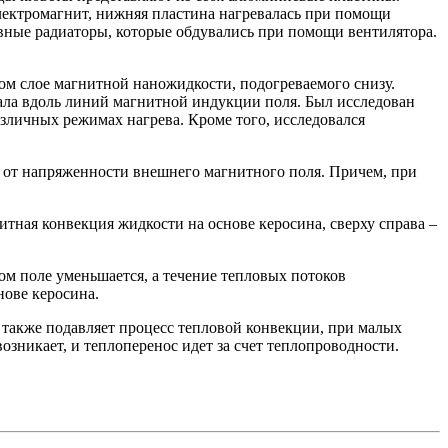
электромагнит, нижняя пластина нагревалась при помощи
ивные радиаторы, которые обдувались при помощи вентилятора.
ом слое магнитной наножидкости, подогреваемого снизу.
ала вдоль линий магнитной индукции поля. Был исследован
азличных режимах нагрева. Кроме того, исследовался
ит от напряженности внешнего магнитного поля. Причем, при
итная конвекция жидкости на основе керосина, сверху справа –
м поле уменьшается, а течение тепловых потоков
нове керосина.
 также подавляет процесс тепловой конвекции, при малых
зникает, и теплоперенос идет за счет теплопроводности.