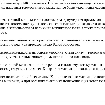
прозрачной для ИК диапазона. После чего кювета помещалась в 
я же пластина термостатировалась, на нее были укреплены масс
рмомагнитной конвекции в плоском квазидвумерном прямоугольн
о тепловому потоку, а плоскость слоя магнитной жидкости леж
ина в зависимости от величины магнитного поля, а также при р
вода.
никает неустойчивость горизонтального граничного слоя, завис
ому потоку критическое число Рэлея возрастает.
онвекция жидкости на основе керосина, слева снизу – термомагн
у – термомагнитная конвекция жидкости на основе воды.
са тепловой конвекции в поперечном тепловому потоку магнитно
роисходит уширение ячеек Бенара для магнитной жидкости на ос
ом поле различной величины. Установлено, что магнитное поле
 в ширине, а при больших значениях поля конвекция вовсе не во