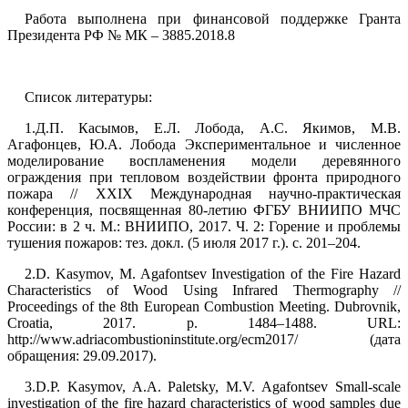
Работа выполнена при финансовой поддержке Гранта
Президента РФ № МК – 3885.2018.8
Список литературы:
1.Д.П. Касымов, Е.Л. Лобода, А.С. Якимов, М.В.
Агафонцев, Ю.А. Лобода Экспериментальное и численное
моделирование воспламенения модели деревянного
ограждения при тепловом воздействии фронта природного
пожара // XXIХ Международная научно-практическая
конференция, посвященная 80-летию ФГБУ ВНИИПО МЧС
России: в 2 ч. М.: ВНИИПО, 2017. Ч. 2: Горение и проблемы
тушения пожаров: тез. докл. (5 июля 2017 г.). с. 201–204.
2.D. Kasymov, M. Agafontsev Investigation of the Fire Hazard
Characteristics of Wood Using Infrared Thermography //
Proceedings of the 8th European Combustion Meeting. Dubrovnik,
Croatia, 2017. p. 1484–1488. URL:
http://www.adriacombustioninstitute.org/ecm2017/ (дата
обращения: 29.09.2017).
3.D.P. Kasymov, A.A. Paletsky, M.V. Agafontsev Small-scale
investigation of the fire hazard characteristics of wood samples due