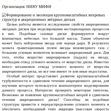
Организация: НИЯУ МИФИ
Целью работы является исследование свойств аккреционных 
звездных дисков при моделировании нестационарных процессов 
в них. Подобные газовые диски формируются вокруг 
компактных небесных тел большой массы. Таким объектом 
может быть нейтронная звезда или черная дыра. В результате 
захвата гравитационным полем звезды межзвездного газа с 
большим угловым моментом возникает аккреционный диск. Для 
того, чтобы вещество аккрецировало (падало) на звезду, 
необходим отвод углового момента от вещества диска. Известно 
много механизмов отвода углового момента от вещества 
аккреционного диска, но все они имеют те или иные недостатки.
Особый интерес представляет развитие крупномасштабной 
турбулентности в сдвиговом течении аккреционного диска, для 
изучения которого используется компьютерное моделирование 
данного процесса. Интересно проверить некоторые гипотезы. 
Возможно ли появление крупномасштабных вихрей в сдвиговом 
течении аккреционного диска? Способны ли подобные 
структуры привести к перераспределению углового момента и 
обеспечить необходимый темп аккреции (массовая скорость 