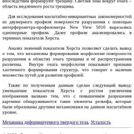
впоследствии формируют трещину. Светлая зона вокруг очага –
область медленного роста трещины.
Для исследования масштабно-инвариантных закономерностей
из двумерного профиля поверхности разрушения с помощью
интерферометра-профилометра New View 5010 вырезались
одномерные профили. Далее профили анализировались в
терминах показателя Херста.
Анализ значений показателя Херста позволяет сделать вывод
о том, что механизмы формирования морфологии поверхности
разрушения в областях очага трещины и её распространения
различны.
Внутри очага морфология показывает признаки
хаотичного формирования структур, что говорит о наличии
множества путей для развития профилей.
Также по полученным данным сделан следующий вывод:
уменьшение показателя Херста с ростом увеличения
изображения вызвано тем, что с повышением разрешения
картинки обнаруживаются такие элементы рельефа, которые
были образованы другими механизмами на данном масштабном
уровне.
Механика деформируемого твердого тела
,
Усталость