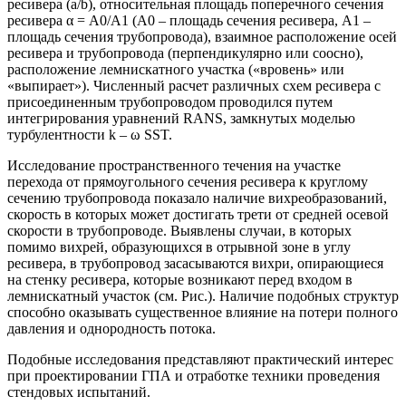
ресивера (a/b), относительная площадь поперечного сечения
ресивера α = A0/A1 (A0 – площадь сечения ресивера, A1 –
площадь сечения трубопровода), взаимное расположение осей
ресивера и трубопровода (перпендикулярно или соосно),
расположение лемнискатного участка («вровень» или
«выпирает»). Численный расчет различных схем ресивера с
присоединенным трубопроводом проводился путем
интегрирования уравнений RANS, замкнутых моделью
турбулентности k – ω SST.
Исследование пространственного течения на участке
перехода от прямоугольного сечения ресивера к круглому
сечению трубопровода показало наличие вихреобразований,
скорость в которых может достигать трети от средней осевой
скорости в трубопроводе. Выявлены случаи, в которых
помимо вихрей, образующихся в отрывной зоне в углу
ресивера, в трубопровод засасываются вихри, опирающиеся
на стенку ресивера, которые возникают перед входом в
лемнискатный участок (см. Рис.). Наличие подобных структур
способно оказывать существенное влияние на потери полного
давления и однородность потока.
Подобные исследования представляют практический интерес
при проектировании ГПА и отработке техники проведения
стендовых испытаний.