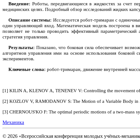
Введение:
Роботы, передвигающиеся в жидкостях за счет пе
медицинских целях. Подробный обзор исследований жидких капсуль
Описание системы:
Исследуется робот-тримаран с одиночным
один управляющий вход. Математическая модель построена в ви
позволяет не только проводить эффективный параметрический 
стратегия управления.
Результаты:
Показано, что боковая сила обеспечивает возмо
алгоритмов управления ими на основе использования боковой 
экспериментов.
Ключевые слова:
робот-тримаран, движение внутренней массы
[1] KILIN A, KLENOV A, TENENEV V: Controlling the movement of the
[2] KOZLOV V, RAMODANOV S: The Motion of a Variable Body in an I
[3] CHERNOUS'KO F: The optimal periodic motions of a two-mass sys
Механика
© 2026 «Всероссийская конференция молодых учёных-механи