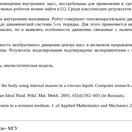
ремещения внутренних масс, востребованы для применения в сре
ных роботов можно найти в [1]. Среди классических результатов в
 внутренним маховиком. Робот совершает плоскопараллельное дви
де динамической системы 5-го порядка. Для этого применяется кв
анализ, но и выявлять особенности движения, связанные с нали
жность необратимого движения центра масс в желаемом направлени
силы. Результаты моделирования подтверждены экспериментами с 
, квазистатическая модель,
 body using internal masses in a viscous liquid.
Computer research 
deal Fluid. Prikl. Mat. Mekh. 2001, 65(4):592–601 (in Russian).
tem in a resistant medium. J. of Applied Mathematics and Mechanics 2
ков» МГУ