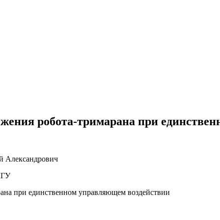
ижения робота-тримарана при единстве
й Александрович
МГУ