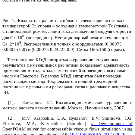
области становится нестационарным.
Рис. 1.
Квадратная расчетная область:
c
лева горячая стенка с
температурой Tг, справа – холодная с температурой Tх (слева).
Стационарный режим: линии тока для значений модуля скорости
8
для
Gr
=10
(посередине).
Нестационарный режим
течения для
8
Gr=2*10
. Распределения в точках с координатами (0.08075
0.08075 0.0) и (0.08075 0.24225 0.0). Сетка 160х160 (справа).
Тестирование КГиД алгоритма и сравнение полученных
результатов с имеющимися расчетами показывает адекватность
применения метода к задачам тепловой конвекции с высокими
числами Грасгофа. В рамках КГиД алгоритма был проведен
расчет задачи метода Чохральского в полной трехмерной
постановке с реальными размерами тигля и расплавом вещества
[4].
[1].
Елизарова Т.Г. Квазигазодинамические уравнения и
методы расчета вязких течений. Москва, Научный мир, 2007.
[2].
M.V. Kraposhin, D.A. Ryazanov, E.V. Smirnova, T.G.
Elizarova, M.A. Kiryushina (Istomina)
// Development of
OpenFOAM solver for compressible viscous flows simulation using
.
quasi-gas dynamic equations
. DOI:
10.1109/ISPRAS.2017.00026