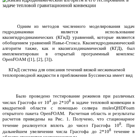
Одним из методов численного
моделирования
задач
гидродинамики является использование
квазигидродинамических (КГиД) уравнений, которые являются
обобщением уравнений Навье-Стокса. Квазигидродинамический
алгоритм также, как и квазигазодинамический (КГД), был
имплементирован в открытый программный комплекс
OpenFOAM ([1], [2], [3]).
КГиД система для описания течений вязкой несжимаемой
теплопроводной жидкости в приближении Буссинеска имеет вид
Было проведено тестирование режимов при различных
4
8
числах Грасгофа от 10
до 2*10
в задаче тепловой конвекции в
квадратной области с помощью солвера mulesQHDFoam
открытого пакета
OpenFOAM
.
Расчетная область и результаты
расчетов приведены на Рис. 1. Получено, что стационарное
8
течение реализуется вплоть до чисел Грасгофа 10
. При
8
дальнейшем увеличении числа Грасгофа до 2*10
течение в