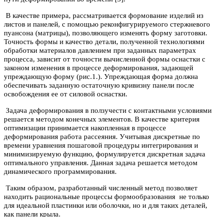
В качестве примера, рассматривается формование изделий из
листов и панелей, с помощью реконфигурируемого стержневого
пуансона (матрицы), позволяющего изменять форму заготовки.
Точность формы и качество детали, полученной технологиями
обработки материалов давлением при заданных параметрах
процесса, зависит от точности вычисленной формы оснастки
с
законом изменения в процессе деформирования
, задающей
упреждающую форму (рис.1.). Упреждающая форма должна
обеспечивать заданную остаточную кривизну панели после
освобождения ее от силовой оснастки.
Задача деформирования в ползучести
c
к
онтактными услови
я
ми
решается методом конечных элементов. В качестве критерия
оптимизации принимается накопленная в процессе
деформирования работа рассеяния.
Учитывая д
искретные по
времени уравнения пошаговой процедуры интегрирования и
минимизируемую функцию
, формулируется дискретная задача
оптимального управления. Данная задача решается методом
динамического программирования.
Таким образом, разработанный численный метод позволяет
находить рациональные процессы формообразования не только
для идеальной пластинки или оболочки, но и для таких деталей,
как панели крыла.