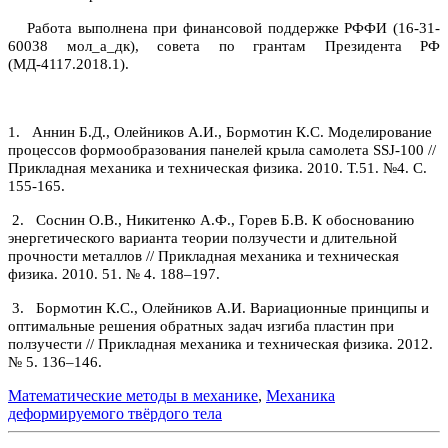
Работа выполнена при финансовой поддержке РФФИ (16-31-
60038 мол_а_дк), совета по грантам Президента РФ
(МД-4117.2018.1).
1.
Аннин Б.Д., Олейников А.И., Бормотин К.С. Моделирование
процессов формообразования панелей крыла самолета
SSJ
-100 //
Прикладная механика и техническая физика
. 2010. Т.51. №4. С.
155-165.
2.
Соснин О.В., Никитенко А.Ф., Горев Б.В.
К обоснованию
энергетического варианта теории ползучести и длительной
прочности металлов // Прикладная механика и техническая
физика. 2010.
51.
№ 4. 188–197.
3.
Бормотин К.С., Олейников А.И.
Вариационные принципы и
оптимальные решения обратных задач изгиба пластин при
ползучести // Прикладная механика и техническая физика. 2012.
№ 5. 136–146.
Математические методы в механике
,
Механика
деформируемого твёрдого тела