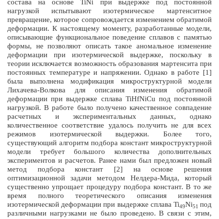
состава на основе
TiNi
при выдержке под постоянной
нагрузкой испытывают изотермическое мартенситное
превращение, которое сопровождается изменением обратимой
деформации. К настоящему моменту, разработанные модели,
описывающие функциональное поведение сплавов с памятью
формы, не позволяют описать такое аномальное изменение
деформации при изотермической выдержке, поскольку в
теории исключается возможность образования мартенсита при
постоянных температуре и напряжении. Однако в работе [1]
была выполнена модификация микроструктурной модели
Лихачева-Волкова для описания изменения обратимой
деформации при выдержке сплава
TiHfNiCu
под постоянной
нагрузкой. В работе было получено качественное совпадение
расчетных и экспериментальных данных, однако
количественное соответствие удалось получить не для всех
режимов изотермической выдержки. Более того,
существующий алгоритм подбора констант микроструктурной
модели требует большого количества дополнительных
экспериментов и расчетов. Ранее нами был предложен новый
метод подбора констант [2] на основе решения
оптимизационной задачи методом Нелдера-Мида, который
существенно упрощает процедуру подбора констант. В то же
время полного теоретического описания изменения
изотермической деформации при выдержке сплава
Ti
Ni
под
49
51
различными нагрузками не было проведено. В связи с этим,