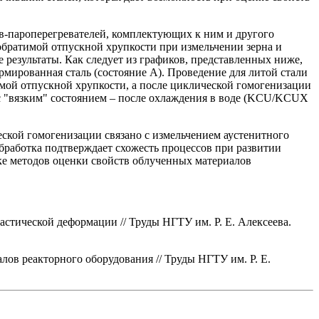
в-пароперегревателей, комплектующих к ним и другого
братимой отпускной хрупкости при измельчении зерна и
результаты. Как следует из графиков, представленных ниже,
мированная сталь (состояние A). Проведение для литой стали
мой отпускной хрупкости, а после циклической гомогенизации
 с "вязким" состоянием – после охлаждения в воде (KCU/KCUX
ской гомогенизации связано с измельчением аустенитного
бработка подтверждает схожесть процессов при развитии
ке методов оценки свойств облученных материалов
стической деформации // Труды НГТУ им. Р. Е. Алексеева.
ов реакторного оборудования // Труды НГТУ им. Р. Е.