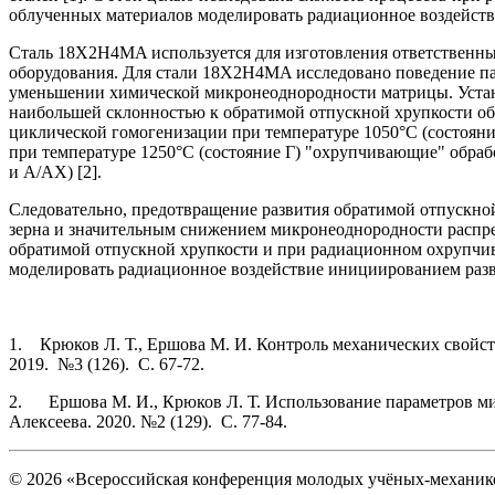
облученных материалов моделировать радиационное воздейств
Сталь 18X2H4MA используется для изготовления ответственных
оборудования. Для стали 18X2H4MA исследовано поведение п
уменьшении химической микронеоднородности матрицы. Установ
наибольшей склонностью к обратимой отпускной хрупкости обла
циклической гомогенизации при температуре 1050°C (состояни
при температуре 1250°C (состояние Г) "охрупчивающие" обраб
и A/AX) [2].
Следовательно, предотвращение развития обратимой отпускной
зерна и значительным снижением микронеоднородности распред
обратимой отпускной хрупкости и при радиационном охрупчива
моделировать радиационное воздействие инициированием разв
1. Крюков Л. Т., Ершова М. И. Контроль механических свойст
2019. №3 (126). С. 67-72.
2. Ершова М. И., Крюков Л. Т. Использование параметров ми
Алексеева. 2020. №2 (129). С. 77-84.
© 2026 «Всероссийская конференция молодых учёных-механи