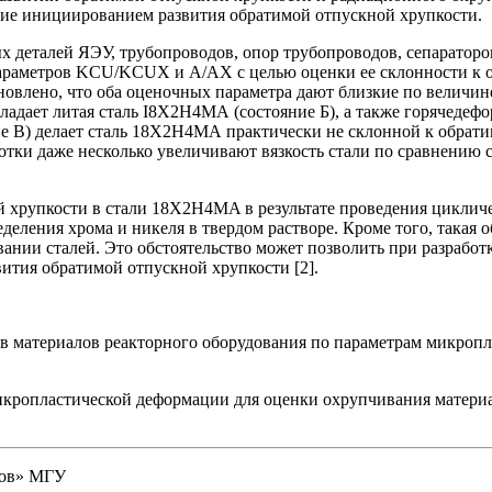
ие инициированием развития обратимой отпускной хрупкости.
 деталей ЯЭУ, трубопроводов, опор трубопроводов, сепараторо
араметров KCU/KCUX и A/AX с целью оценки ее склонности к о
лено, что оба оценочных параметра дают близкие по величине 
дает литая сталь I8X2H4МА (состояние Б), а также горячедефор
е B) делает сталь 18X2H4МА практически не склонной к обрати
отки даже несколько увеличивают вязкость стали по сравнению
 хрупкости в стали 18X2H4МA в результате проведения цикличе
еления хрома и никеля в твердом растворе. Кроме того, такая о
нии сталей. Это обстоятельство может позволить при разработ
ития обратимой отпускной хрупкости [2].
в материалов реакторного оборудования по параметрам микропла
кропластической деформации для оценки охрупчивания материал
ков» МГУ