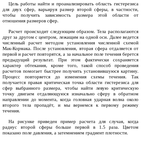
Цель работы найти и проанализировать область гистерезиса
для двух сфер, варьируя размер второй сферы, в частности,
чтобы получить зависимость размера этой области от
отношения размеров сфер.
Расчет происходит следующим образом. Тела располагаются
друг за другом с центром, лежащим на одной оси. Далее ведется
численный расчет методом установления численной схемой
Мак-Кормака. После установления, вторая сфера отдаляется от
первой и расчет повторятся, а за начальное поле течения берется
предыдущий результат. При этом фактически сохраняется
характер обтекания, кроме того, такой способ проведения
расчетов помогает быстрее получить установившуюся картину.
Процесс повторяется до изменения схемы течения. Так
получается правая критическая точка области гистерезиса для
сфер выбранного размера, чтобы найти левую критическую
точку двигаем отдаляющуюся изначально сферу в обратном
направлении до момента, когда головная ударная волна около
второго тела пропадёт, и мы вернемся к первому режиму
течения.
На рисунке приведен пример расчета для случая, когда
радиус второй сферы больше первой в 1.5 раза. Цветом
показано поле давления, а затемнением градиент плотности.