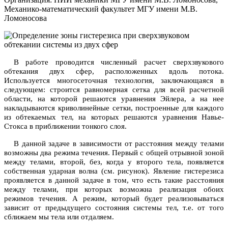
Механико-математический факультет МГУ имени М.В.
Ломоносова
В работе проводится численный расчет сверхзвукового
обтекания двух сфер, расположенных вдоль потока.
Используется многосеточная технология, заключающаяся в
следующем: строится равномерная сетка для всей расчетной
области, на которой решаются уравнения Эйлера, а на нее
накладываются криволинейные сетки, построенные для каждого
из обтекаемых тел, на которых решаются уравнения Навье-
Стокса в приближении тонкого слоя.
В данной задаче в зависимости от расстояния между телами
возможны два режима течения. Первый с общей отрывной зоной
между телами, второй, без, когда у второго тела, появляется
собственная ударная волна (см. рисунок). Явление гистерезиса
проявляется в данной задаче в том, что есть такие расстояния
между телами, при которых возможна реализация обоих
режимов течения. А режим, который будет реализовываться
зависит от предыдущего состояния системы тел, т.е. от того
сближаем мы тела или отдаляем.