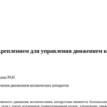
креплением для управления движением 
дыша РАН
ляемого движения космическими аппаратами являются безопасная
о тела с плохо изученным гравитационным полем, управление дви