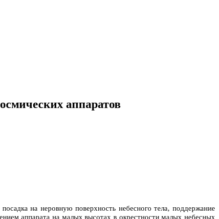
космических аппаратов
 посадка на неровную поверхность небесного тела, поддержание
жением аппарата на малых высотах в окрестности малых небесных