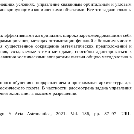
нешних условиях, управление связанным орбитальным и угловым
маневрирующими космическими объектами. Все эти задачи сложны
ась эффективными алгоритмами, широко зарекомендовавшими себя
ограммирования, методах оптимизации функций с большим числом
ся существенное сокращение математических предположений и
ния, создаваемые этими методами, способны адаптироваться к
правления космическими аппаратами выявил общую методологию в
нного обучения с подкреплением и программная архитектура для
осмического полета. В частности, рассмотрена задача управления
ения экзопланет в высоком разрешении.
gn // Acta Astronautica, 2021. Vol. 186, pp. 87–97. URL: