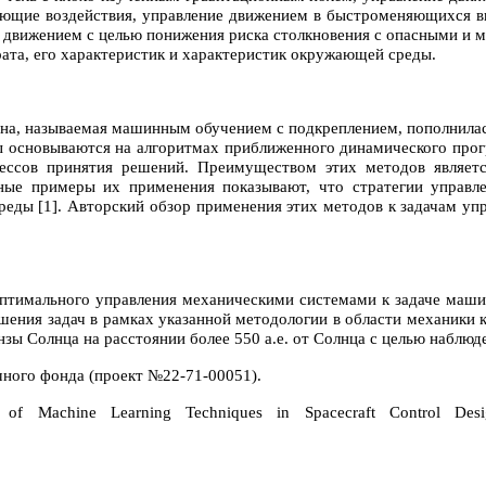
ляющие воздействия, управление движением в быстроменяющихся в
е движением с целью понижения риска столкновения с опасными и 
ата, его характеристик и характеристик окружающей среды.
мана, называемая машинным обучением с подкреплением, пополнил
оды основываются на алгоритмах приближенного динамического пр
ессов принятия решений. Преимуществом этих методов являет
ые примеры их применения показывают, что стратегии управле
еды [1]. Авторский обзор применения этих методов к задачам у
оптимального управления механическими системами к задаче маши
ения задач в рамках указанной методологии в области механики к
зы Солнца на расстоянии более 550 а.е. от Солнца с целью наблюд
чного фонда (проект №22-71-00051).
of Machine Learning Techniques in Spacecraft Control Desi