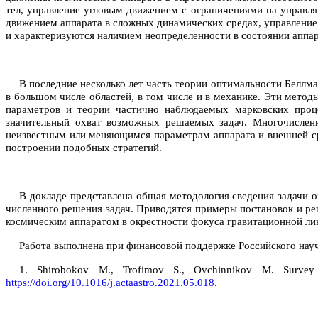
тел, управление угловым движением с ограничениями на управ
движением аппарата в сложных динамических средах, управлени
и характеризуются наличием неопределенности в состоянии аппар
В последние несколько лет часть теории оптимальности Белл
в большом числе областей, в том числе и в механике. Эти мет
параметров и теории частично наблюдаемых марковских проц
значительный охват возможных решаемых задач. Многочисленн
неизвестным или меняющимся параметрам аппарата и внешней ср
построении подобных стратегий.
В докладе представлена общая методология сведения задачи 
численного решения задач. Приводятся примеры постановок и реш
космическим аппаратом в окрестности фокуса гравитационной лин
Работа выполнена при финансовой поддержке Российского нау
1. Shirobokov M., Trofimov S., Ovchinnikov M. Survey 
https://doi.org/10.1016/j.actaastro.2021.05.018
.