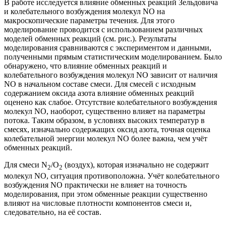
В работе исследуется влияние обменных реакций Зельдовича
и колебательного возбуждения молекул NO на
макроскопические параметры течения. Для этого
моделирование проводится с использованием различных
моделей обменных реакций (см. рис.). Результаты
моделирования сравниваются с экспериментом и данными,
полученными прямым статистическим моделированием. Было
обнаружено, что влияние обменных реакций и
колебательного возбуждения молекул NO зависит от наличия
NO в начальном составе смеси. Для смесей с исходным
содержанием оксида азота влияние обменных реакций
оценено как слабое. Отсутствие колебательного возбуждения
молекул NO, наоборот, существенно влияет на параметры
потока. Таким образом, в условиях высоких температур в
смесях, изначально содержащих оксид азота, точная оценка
колебательной энергии молекул NO более важна, чем учёт
обменных реакций.
Для смеси N
/O
(воздух), которая изначально не содержит
2
2
молекул NO, ситуация противоположна. Учёт колебательного
возбуждения NO практически не влияет на точность
моделирования, при этом обменные реакции существенно
влияют на числовые плотности компонентов смеси и,
следовательно, на её состав.