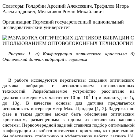
Соавторы: Голдобин Арсений Алексеевич, Трефилов Игорь
Александрович, Мельников Роман Михайлович
Организация: Пермский государственный национальный
исследовательский университет
Рисунок 1. а) Конфигурации оптического кристалла б)
Оптический датчик вибраций с зеркалом
В работе исследуются перспективы создания оптического
датчика вибрации с использованием оптоволоконных
технологий. Разрабатываемое устройство рассчитано на
3
диапазон измеряемых частот от 10 до 10
Гц и амплитуд от 1
g
до 10
g
. В качестве основы для датчика предлагается
использовать интерферометр Маха-Цендера [1, 2]. Задержка по
фазе в таком датчике может быть обеспечена оптическим
кристаллом, размещенным в одном из оптических каналов
системы. Первоочередной задачей ставился подбор оптимальной
конфигурации и свойств оптического кристалла, которые смогли
бы обеспечить стабильную и эффективную работу датчика [3].