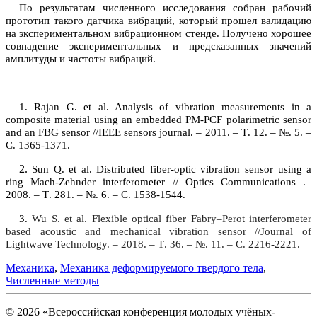
По результатам численного исследования собран рабочий
прототип такого датчика вибраций, который прошел валидацию
на экспериментальном вибрационном стенде. Получено хорошее
совпадение экспериментальных и предсказанных значений
амплитуды и частоты вибраций.
1.
Rajan G. et al. Analysis of vibration measurements in a
composite material using an embedded PM-PCF polarimetric sensor
and an FBG sensor //IEEE sensors journal. – 2011. –
Т
. 12. – №.
5. –
С. 1365-1371.
2.
Sun Q. et al. Distributed fiber-optic vibration sensor using a
ring Mach-Zehnder interferometer // Optics Communications .–
2008. –
Т
. 281. – №. 6. –
С
. 1538-1544.
3.
Wu S. et al. Flexible optical fiber Fabry–Perot interferometer
based acoustic and mechanical vibration sensor //Journal of
Lightwave Technology. – 2018. –
Т
. 36. – №.
11. – С. 2216-2221.
Механика
,
Механика деформируемого твердого тела
,
Численные методы
© 2026 «Всероссийская конференция молодых учёных-