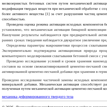
мелкозернистых бетонных систем путем механической активац
модификация твердых веществ при механической обработке с соз
более активного вещества [
1
] за счет разрушения частиц цемен
способностью.
Проведена оценка режима активации исходных компонентов б
установлено, что механическая активация бинарной композиции
Наилучшие результаты наблюдаются при предварительной актив
ранних сроках твердения наблюдается двукратное увеличение пред
Определены параметры макрокинетики процессов схватывани
Экспериментально подтверждена активационная природа про
компьютерного моделирования схватывания бетонной смеси с уч
Проведено исследование условий и сроков хранения наномод
составов на основе свежеактивированной цементно-песчаной см
активированной цементно-песчаной добавки при хранении в герм
Проведено исследование частичной замены исходных компонен
минеральной добавки. Механическая активация способствует р
полученная путем механической активации цементно-песчаной ком
механика деформированного твердого тела