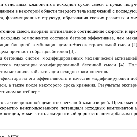
ии отдельных компонентов исходной сухой смеси с целью полу
данием в некоторой области твердого тела напряжений с последую
та, флокуляционных структур, образования свежих развитых и х
етонной смеси, выбрано оптимальное соотношение скорости и вре
 исходных компонентов составов бетонов эффективнее, чем меха
ации бинарной комбинации цемент+песок строительной смеси [2].
ела прочности образцов бетонов [3].
я бетонных систем, модифицированных механической активацией
цессов гидратации модифицированной бетонной смеси [
4
]. По
етом механической активации исходных компонентов.
ификатора на его эффективность в качестве модифицирующей доб
еси, а также после некоторого срока хранения. Результаты эксп
етичном контейнере.
тов активированной цементно-песчаной композицией. Предложен
аскрытию неиспользованного потенциала исходных компонентов м
позиции, может стать альтернативой дорогостоящим добавкам при 