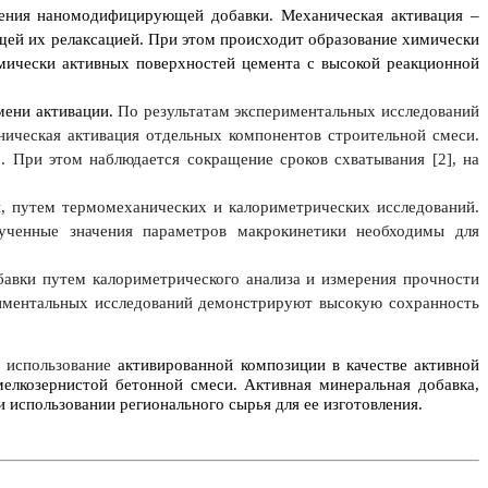
чения наномодифицирующей добавки. Механическая активация –
щей их релаксацией. При этом происходит образование химически
имически активных поверхностей цемента с высокой реакционной
мени активации.
По результатам экспериментальных исследований
ническая активация отдельных компонентов строительной смеси.
 При этом наблюдается сокращение сроков схватывания [2], на
, путем термомеханических и калориметрических исследований.
лученные значения параметров макрокинетики необходимы для
авки путем калориметрического анализа и измерения прочности
ериментальных исследований демонстрируют высокую сохранность
о использование
активированной композиции в качестве активной
елкозернистой бетонной смеси. Активная минеральная добавка,
использовании регионального сырья для ее изготовления.