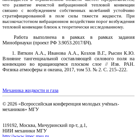
что развитие ячеистой вибрационной тепловой конвекции
связано с возбуждением собственных колебаний устойчиво
стратифицированной в поле силы тяжести жидкости. При
высокочастотном вибрационном воздействии порог возбуждения
тепловой конвекции близок к теоретически исследованному.
Работа выполнена в рамках в рамках задания
Минобрнауки (проект РФ 3.9053.2017/БЧ).
1. Вяткин А.А., Иванова А.А., Козлов В.Г., Рысин К.Ю.
Влияние тангенциальной составляющей силового поля на
конвекцию во вращающемся плоском слое // Изв. РАН.
Физика атмосферы и океана, 2017, том 53. № 2. С. 215–222.
Механика жидкости и газа
© 2026 «Всероссийская конференция молодых учёных-
механиков» МГУ
119192, Москва, Мичуринский пр-т, д.1,
НИИ механики МГУ
http://www.imec.msu.ru