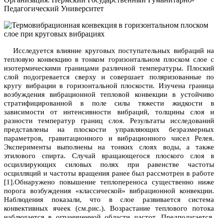
Педагогический Университет
Исследуется влияние круговых поступательных вибраций на
тепловую конвекцию в тонком горизонтальном плоском слое с
изотермическими границами различной температуры. Плоский
слой подогревается сверху и совершает поляризованные по
кругу вибрации в горизонтальной плоскости. Изучена граница
возбуждения вибрационной тепловой конвекции в устойчиво
стратифицированной в поле силы тяжести жидкости в
зависимости от интенсивности вибраций, толщины слоя и
разности температур границ слоя. Результаты исследований
представлены на плоскости управляющих безразмерных
параметров, гравитационного и вибрационного чисел Релея.
Эксперименты выполнены на тонких слоях воды, а также
этилового спирта. Случай вращающегося плоского слоя в
осциллирующих силовых полях при равенстве частоты
осцилляций и частоты вращения ранее был рассмотрен в работе
[1].
Обнаружено повышение теплопереноса существенно ниже
порога возбуждения «классической» вибрационной конвекции.
Наблюдения показали, что в слое развивается система
конвективных ячеек (см.рис.). Возрастание теплового потока
наблюдается в ограниченной области частот. Предполагается,