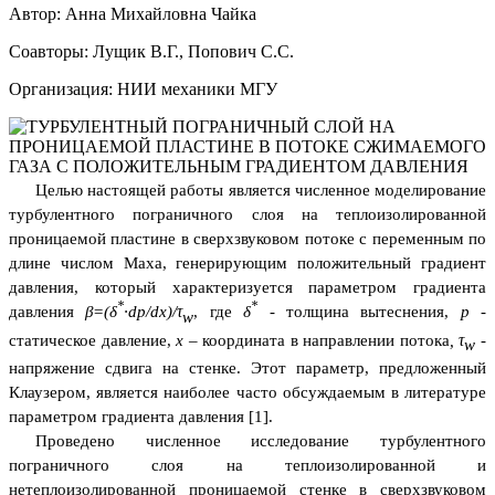
Автор: Анна Михайловна Чайка
Соавторы: Лущик В.Г., Попович С.С.
Организация: НИИ механики МГУ
Целью настоящей работы является численное моделирование
турбулентного пограничного слоя на теплоизолированной
проницаемой пластине в сверхзвуковом потоке с переменным по
длине числом Маха, генерирующим положительный градиент
давления, который характеризуется параметром градиента
*
*
давления
β
=(
δ
·
dp
/
dx
)/τ
, где
δ
- толщина вытеснения,
p
-
w
статическое давление,
x
– координата в направлении потока
,
τ
-
w
напряжение сдвига на стенке. Этот параметр, предложенный
Клаузером, является наиболее часто обсуждаемым в литературе
параметром градиента давления [1].
Проведено численное исследование турбулентного
пограничного слоя на теплоизолированной и
нетеплоизолированной проницаемой стенке в сверхзвуковом