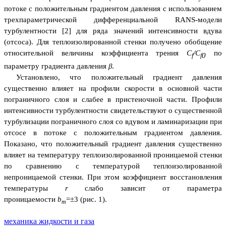
потоке с положительным градиентом давления с использованием
трехпараметрической дифференциальной RANS-модели
турбулентности [2] для ряда значений интенсивности вдува
(отсоса). Для теплоизолированной стенки получено обобщение
относительной величины коэффициента трения
C
/
C
по
0
f
f
параметру градиента давления
β
.
Установлено, что положительный градиент давления
существенно влияет на профили скорости в основной части
пограничного слоя и слабее в пристеночной части. Профили
интенсивности турбулентности свидетельствуют о существенной
турбулизации пограничного слоя со вдувом и ламинаризации при
отсосе в потоке с положительным градиентом давления.
Показано, что положительный градиент давления существенно
влияет на температуру теплоизолированной проницаемой стенки
по сравнению с температурой теплоизолированной
непроницаемой стенки. При этом коэффициент восстановления
температуры
r
слабо зависит от параметра
проницаемости
b
=±3 (рис. 1).
m
механика жидкости и газа