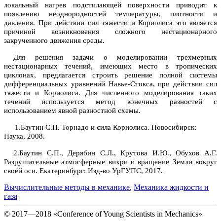
локальный нагрев подстилающей поверхности приводит к
появлению неоднородностей температуры, плотности и
давления. При действии сил тяжести и Кориолиса это является
причиной возникновения сложного нестационарного
закрученного движения среды.
Для решения задачи о моделировании трехмерных
нестационарных течений, имеющих место в тропических
циклонах, предлагается строить решение полной системы
дифференциальных уравнений Навье-Стокса, при действии сил
тяжести и Кориолиса. Для численного моделирования таких
течений используется метод конечных разностей с
использованием явной разностной схемы.
1.Баутин С.П. Торнадо и сила Кориолиса. Новосибирск:
Наука, 2008.
2.Баутин С.П., Дерябин С.Л., Крутова И.Ю., Обухов А.Г.
Разрушительные атмосферные вихри и вращение Земли вокруг
своей оси. Екатеринбург: Изд-во УрГУПС, 2017.
Вычислительные методы в механике
,
Механика жидкости и
газа
© 2017—2018 «Conference of Young Scientists in Mechanics»