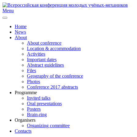
Menu
Home
News
About
About conference
Location & accommodation
Activities
Important dates
Abstract guidelines
Files
Geography of the conference
Photos
Conference 2017 abstracts
Programme
Invited talks
Oral presentations
Posters
Brain-ring
Organisers
Organizing committee
Contacts