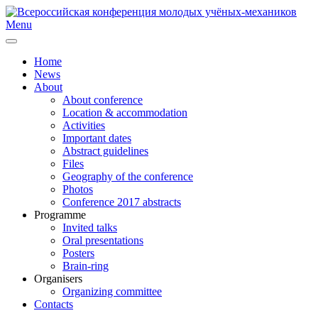
Menu
Home
News
About
About conference
Location & accommodation
Activities
Important dates
Abstract guidelines
Files
Geography of the conference
Photos
Conference 2017 abstracts
Programme
Invited talks
Oral presentations
Posters
Brain-ring
Organisers
Organizing committee
Contacts