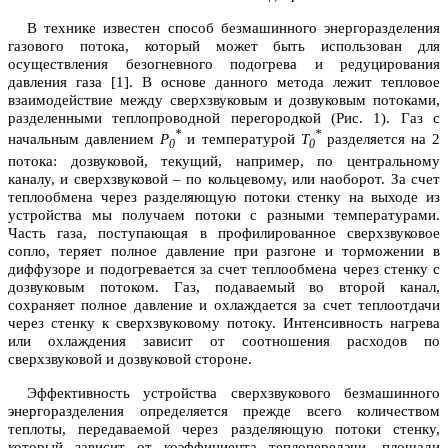
В технике известен способ безмашинного энергоразделения
газового потока, который может быть использован для
осуществления безогневного подогрева и редуцирования
давления газа [1]. В основе данного метода лежит тепловое
взаимодействие между сверхзвуковым и дозвуковым потоками,
разделенными теплопроводной перегородкой (Рис. 1). Газ с
*
*
начальным давлением
P
и температурой
T
разделяется на 2
0
0
потока: дозвуковой, текущий, например, по центральному
каналу, и сверхзвуковой – по кольцевому, или наоборот. За счет
теплообмена через разделяющую потоки стенку на выходе из
устройства мы получаем потоки с разными температурами.
Часть газа, поступающая в профилированное сверхзвуковое
сопло, теряет полное давление при разгоне и торможении в
диффузоре и подогревается за счет теплообмена через стенку с
дозвуковым потоком. Газ, подаваемый во второй канал,
сохраняет полное давление и охлаждается за счет теплоотдачи
через стенку к сверхзвуковому потоку. Интенсивность нагрева
или охлаждения зависит от соотношения расходов по
сверхзвуковой и дозвуковой стороне.
Эффективность устройства сверхзвукового безмашинного
энергоразделения определяется прежде всего количеством
теплоты, передаваемой через разделяющую потоки стенку,
который зависит от коэффициента теплопередачи, площади