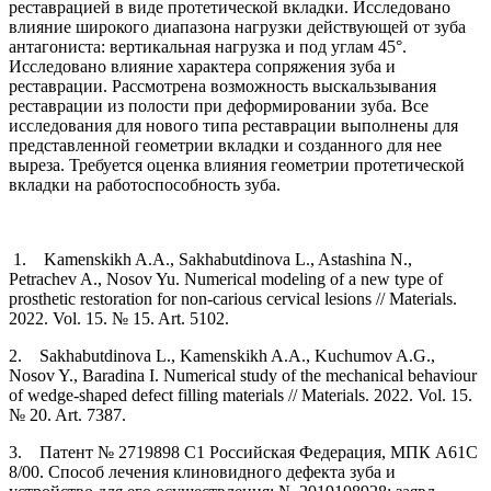
реставрацией в виде протетической вкладки. Исследовано
влияние широкого диапазона нагрузки действующей от зуба
антагониста: вертикальная нагрузка и под углам 45°.
Исследовано влияние характера сопряжения зуба и
реставрации. Рассмотрена возможность выскальзывания
реставрации из полости при деформировании зуба. Все
исследования для нового типа реставрации выполнены для
представленной геометрии вкладки и созданного для нее
выреза. Требуется оценка влияния геометрии протетической
вкладки на работоспособность зуба.
1. Kamenskikh A.A., Sakhabutdinova L., Astashina N.,
Petrachev A., Nosov Yu. Numerical modeling of a new type of
prosthetic restoration for non-carious cervical lesions // Materials.
2022. Vol. 15. № 15. Art. 5102.
2. Sakhabutdinova L., Kamenskikh A.A., Kuchumov A.G.,
Nosov Y., Baradina I. Numerical study of the mechanical behaviour
of wedge-shaped defect filling materials // Materials. 2022. Vol. 15.
№ 20. Art. 7387.
3. Патент № 2719898 C1 Российская Федерация, МПК A61C
8/00. Способ лечения клиновидного дефекта зуба и