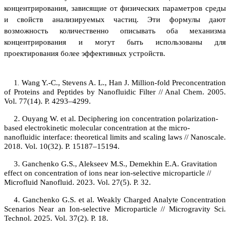
концентрирования, зависящие от физических параметров среды
и свойств анализируемых частиц. Эти формулы дают
возможность количественно описывать оба механизма
концентрирования и могут быть использованы для
проектирования более эффективных устройств.
Wang Y.-C., Stevens A. L., Han J. Million-fold Preconcentration
1.
of Proteins and Peptides by Nanofluidic Filter // Anal Chem. 2005.
Vol. 77(14). P. 4293–4299.
2.
Ouyang W. et al. Deciphering ion concentration polarization-
based electrokinetic molecular concentration at the micro-
nanofluidic interface: theoretical limits and scaling laws // Nanoscale.
2018. Vol. 10(32). P. 15187–15194.
3.
Ganchenko G.S., Alekseev M.S., Demekhin E.A. Gravitation
effect on concentration of ions near ion-selective microparticle //
Microfluid Nanofluid.
2023. Vol. 27(5). P. 32.
4.
Ganchenko G.S. et al. Weakly Charged Analyte Concentration
Scenarios Near an Ion-selective Microparticle // Microgravity Sci.
Technol. 2025. Vol. 37(2). P. 18.