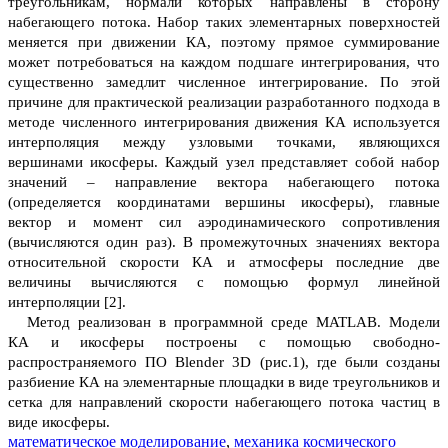
треугольникам, нормали которых направлены в сторону
набегающего потока. Набор таких элементарных поверхностей
меняется при движении КА, поэтому прямое суммирование
может потребоваться на каждом подшаге интегрирования, что
существенно замедлит численное интегрирование. По этой
причине для практической реализации разработанного подхода в
методе численного интегрирования движения КА используется
интерполяция между узловыми точками, являющихся
вершинами икосферы. Каждый узел представляет собой набор
значений – направление вектора набегающего потока
(определяется координатами вершины икосферы), главные
вектор и момент сил аэродинамического сопротивления
(вычисляются один раз). В промежуточных значениях вектора
относительной скорости КА и атмосферы последние две
величины вычисляются с помощью формул линейной
интерполяции [2].
Метод реализован в программной среде
MATLAB
. Модели
КА и икосферы построены с помощью свободно-
распространяемого ПО Blender 3D (рис.1), где были созданы
разбиение КА на элементарные площадки в виде треугольников и
сетка для направлений скорости набегающего потока частиц в
виде икосферы.
математическое моделирование
,
механика космического